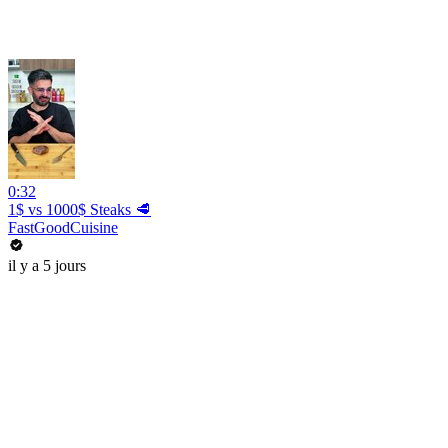
0:32
1$ vs 1000$ Steaks 🥩
FastGoodCuisine
il y a 5 jours