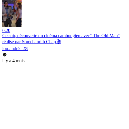
0:20
Ce soir, découverte du cinéma cambodgien avec" The Old Man"
réalisé par Somchanrith Chap 🎬
lou-andréa ౨ৎ
il y a 4 mois