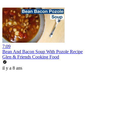
7:09
Bean And Bacon Soup With Pozole Recipe
Glen & Friends Cooking Food
il y a 8 ans