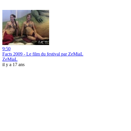
9:50
Facts 2009 - Le film du festival par ZeMiaL
ZeMiaL
il y a 17 ans