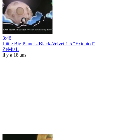
3:46
Little Big Planet - Black-Velvet 1.5 "Extented"
ZeMiaL
il y a 18 ans