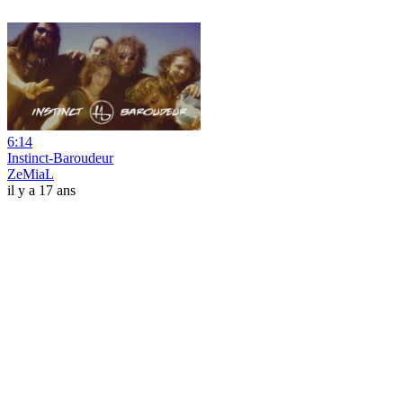
6:14
Instinct-Baroudeur
ZeMiaL
il y a 17 ans