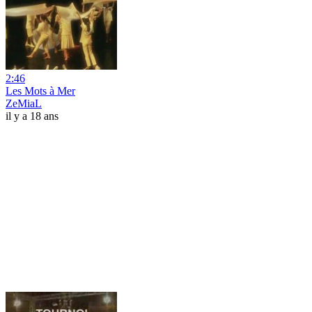
2:46
Les Mots à Mer
ZeMiaL
il y a 18 ans