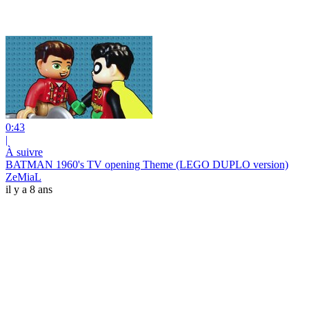
0:43
|
À suivre
BATMAN 1960's TV opening Theme (LEGO DUPLO version)
ZeMiaL
il y a 8 ans