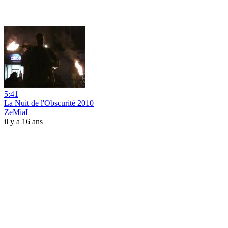
5:41
La Nuit de l'Obscurité 2010
ZeMiaL
il y a 16 ans