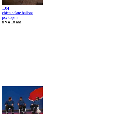
1:04
chien eclate ballons
psykopate
il y a 18 ans