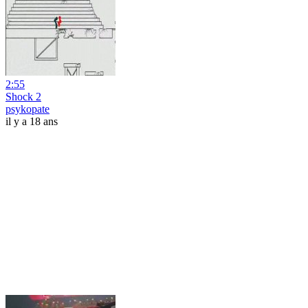
2:55
Shock 2
psykopate
il y a 18 ans