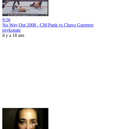
9:56
No Way Out 2008 - CM Punk vs Chavo Guerrero
psykopate
il y a 18 ans