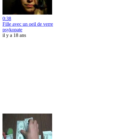
0:38
Fille avec un oeil de verre
psykopate
il y a 18 ans