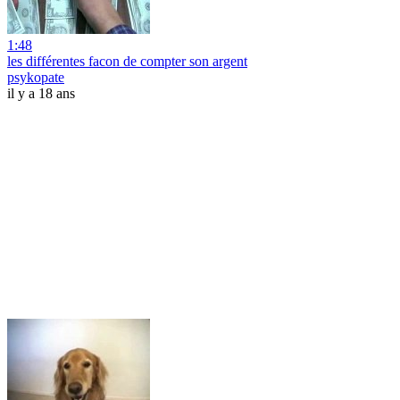
1:48
les différentes facon de compter son argent
psykopate
il y a 18 ans