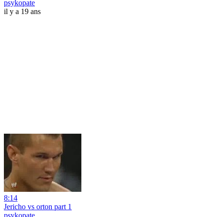
psykopate
il y a 19 ans
8:14
Jericho vs orton part 1
psykopate