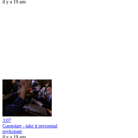
il y a 19 ans
3:07
Gangstarr - take it personnal
psykopate
il y a 19 ans