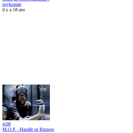
psykopate
il y a 18 ans
4:08
M.O.P. - Handle ur Bizness