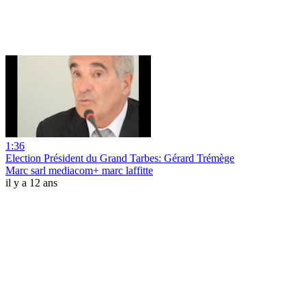
1:36
Election Président du Grand Tarbes: Gérard Trémège
Marc sarl mediacom+ marc laffitte
il y a 12 ans