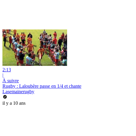
2:13
|
À suivre
Rugby : Laloubère passe en 1/4 et chante
Lasemainerugby
il y a 10 ans