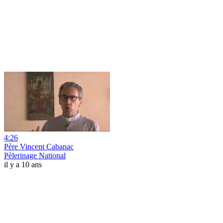
4:26
Père Vincent Cabanac
Pèlerinage National
il y a 10 ans