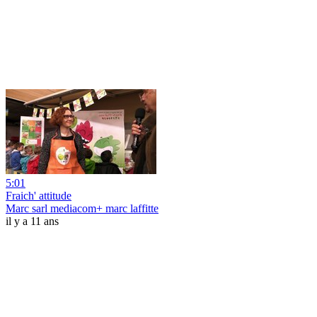
5:01
Fraich' attitude
Marc sarl mediacom+ marc laffitte
il y a 11 ans