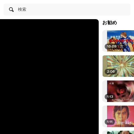
検索
お勧め
16:09
|
次
2:06
1:13
1:11