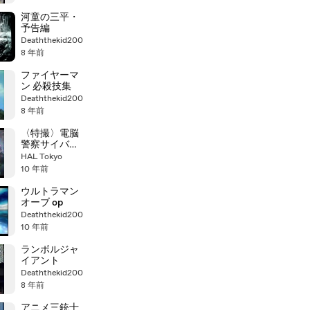
河童の三平・
予告編
Deaththekid200
8 年前
ファイヤーマ
ン 必殺技集
Deaththekid200
8 年前
〈特撮〉電脳
警察サイバー
コップ
HAL Tokyo
10 年前
ウルトラマン
オーブ op
Deaththekid200
10 年前
ランボルジャ
イアント
Deaththekid200
8 年前
アニメ三銃士