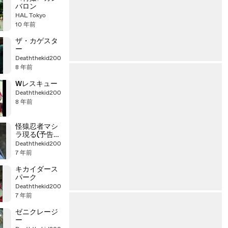
バロン
HAL Tokyo
10 年前
ザ・カゲスタ
ー
Deaththekid200
8 年前
Wレスキュー
Deaththekid200
8 年前
怪猿忍者マシ
ラ現る(予告
編)
Deaththekid200
7 年前
キカイダース
パーク
Deaththekid200
7 年前
ゼニクレージ
ー