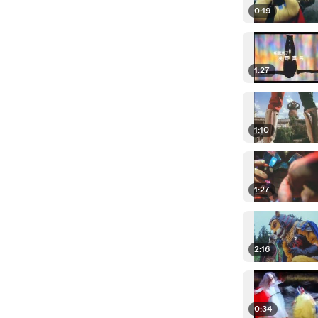
0:19
1:27
1:10
1:27
2:16
0:34