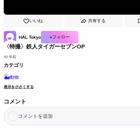
いいね
共有する
+フォロー
HAL Tokyo
〈特撮〉鉄人タイガーセブンOP
10 年前
カテゴリ
🐳
動物
表示を小さくする
コメント
コ
メ
ン
ト