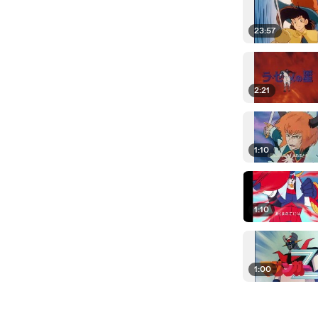
23:57
2:21
1:10
1:10
1:00