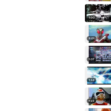
1:00
8:01
1:07
1:53
1:23