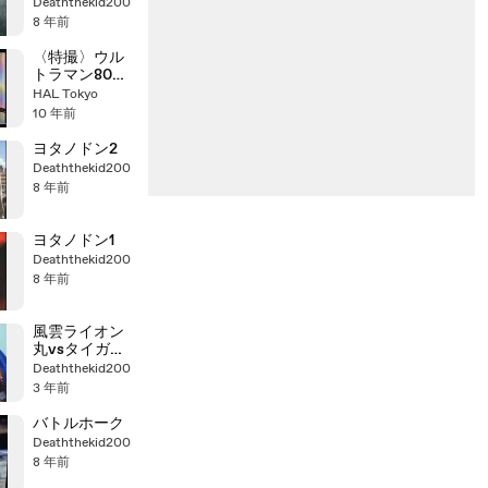
Deaththekid200
8 年前
〈特撮〉ウル
トラマン80
OP
HAL Tokyo
10 年前
ヨタノドン2
Deaththekid200
8 年前
ヨタノドン1
Deaththekid200
8 年前
風雲ライオン
丸vsタイガー
ジョー
Deaththekid200
3 年前
バトルホーク
Deaththekid200
8 年前