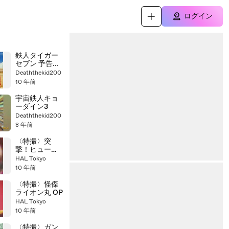
ログイン
鉄人タイガー
セブン 予告編
集
Deaththekid200
10 年前
宇宙鉄人キョ
ーダイン3
Deaththekid200
8 年前
〈特撮〉突
撃！ヒューマ
ン！！ OP
HAL Tokyo
10 年前
〈特撮〉怪傑
ライオン丸 OP
HAL Tokyo
10 年前
〈特撮〉ガン