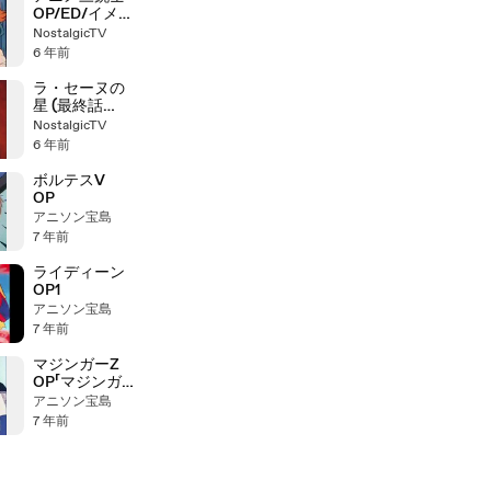
OP/ED/イメー
ジソング集
NostalgicTV
6 年前
ラ・セーヌの
星 (最終話
OP/ED)
NostalgicTV
6 年前
ボルテスV
OP
アニソン宝島
7 年前
ライディーン
OP1
アニソン宝島
7 年前
マジンガーZ
OP「マジンガ
ーZ」 1972年
アニソン宝島
製作【アニソ
7 年前
ン】