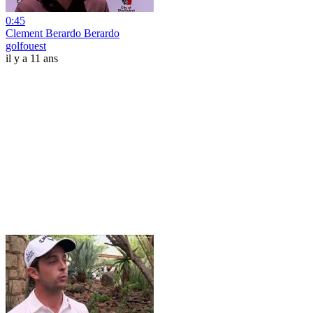
0:45
Clement Berardo Berardo
golfouest
il y a 11 ans