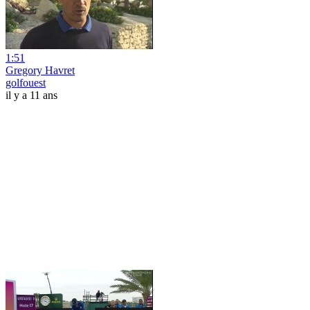
1:51
Gregory Havret
golfouest
il y a 11 ans