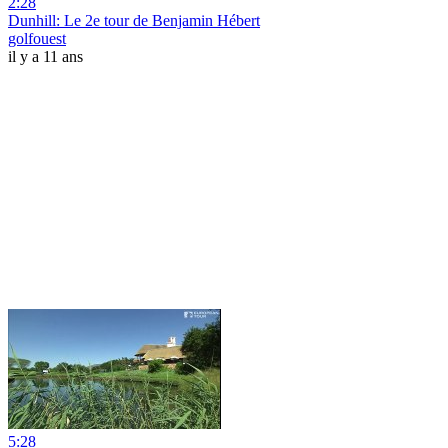
2:28
Dunhill: Le 2e tour de Benjamin Hébert
golfouest
il y a 11 ans
5:28