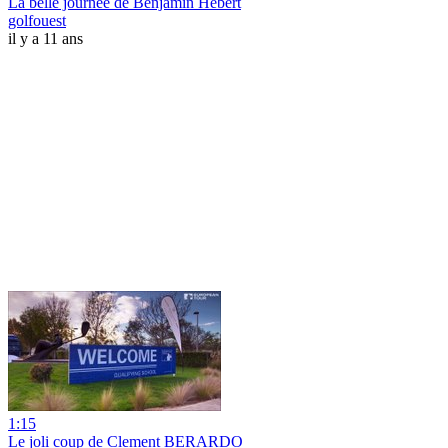
La belle journée de Benjamin Hébert
golfouest
il y a 11 ans
1:15
Le joli coup de Clement BERARDO