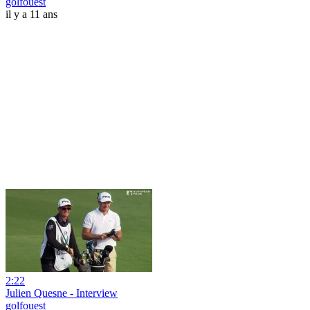
golfouest
il y a 11 ans
2:22
Julien Quesne - Interview
golfouest