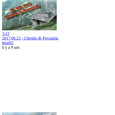
3:23
2017.06.23 - Chemin de Percanela
tioui92
il y a 9 ans