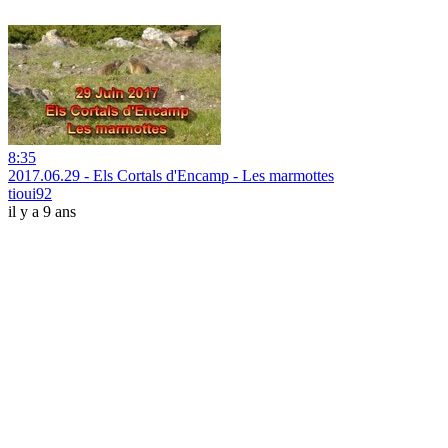
8:35
2017.06.29 - Els Cortals d'Encamp - Les marmottes
tioui92
il y a 9 ans