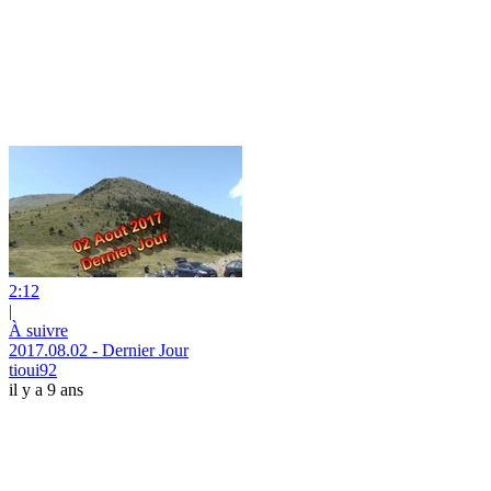
2:12
|
À suivre
2017.08.02 - Dernier Jour
tioui92
il y a 9 ans