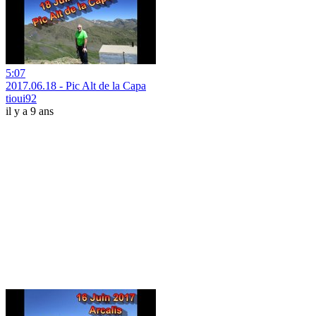
5:07
2017.06.18 - Pic Alt de la Capa
tioui92
il y a 9 ans