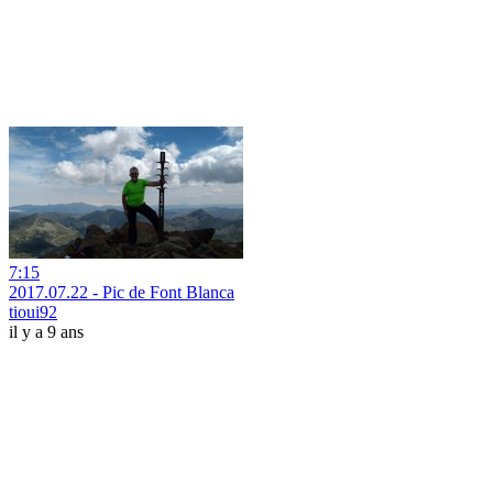
7:15
2017.07.22 - Pic de Font Blanca
tioui92
il y a 9 ans