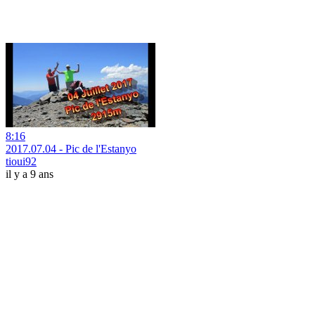
8:16
2017.07.04 - Pic de l'Estanyo
tioui92
il y a 9 ans