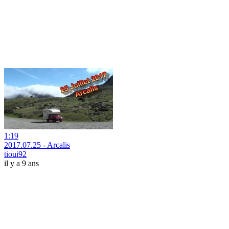
1:19
2017.07.25 - Arcalis
tioui92
il y a 9 ans