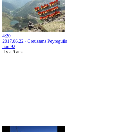
4:20
2017.06.22 - Creussans Peyreguils
tioui92
il y a 9 ans