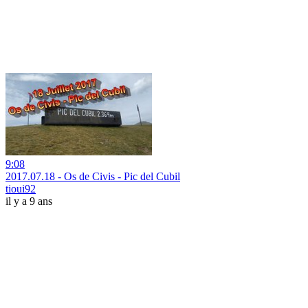
9:08
2017.07.18 - Os de Civis - Pic del Cubil
tioui92
il y a 9 ans