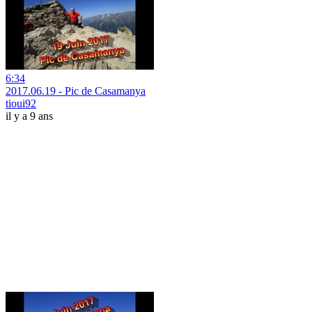
6:34
2017.06.19 - Pic de Casamanya
tioui92
il y a 9 ans