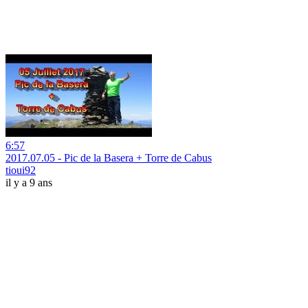
6:57
2017.07.05 - Pic de la Basera + Torre de Cabus
tioui92
il y a 9 ans