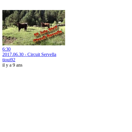
6:30
2017.06.30 - Circuit Servella
tioui92
il y a 9 ans