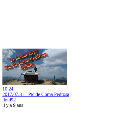
10:24
2017.07.31 - Pic de Coma Pedrosa
tioui92
il y a 9 ans