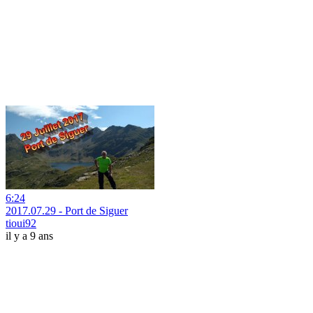
6:24
2017.07.29 - Port de Siguer
tioui92
il y a 9 ans