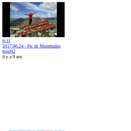
8:31
2017.06.24 - Pic de Montmalus
tioui92
il y a 9 ans