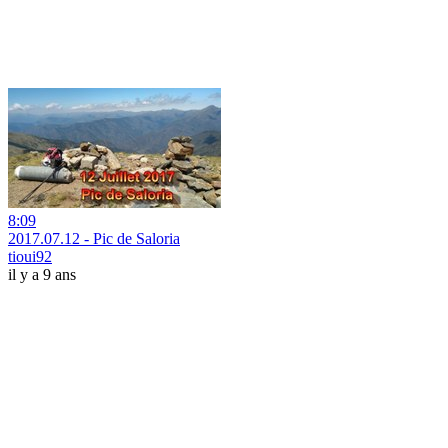
8:09
2017.07.12 - Pic de Saloria
tioui92
il y a 9 ans