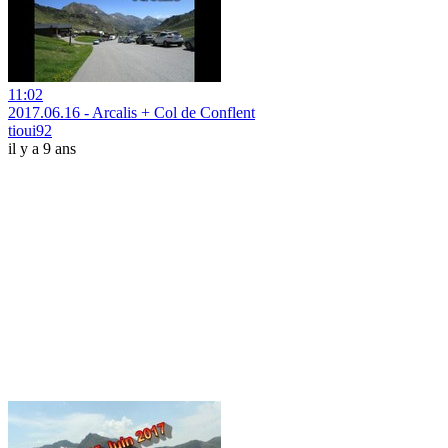
11:02
2017.06.16 - Arcalis + Col de Conflent
tioui92
il y a 9 ans