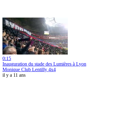
0:15
Inauguration du stade des Lumières à Lyon
Monique Club Lentilly 4x4
il y a 11 ans