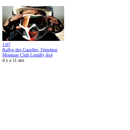
1:07
Rallye des Gazelles, l'émotion
Monique Club Lentilly 4x4
il y a 11 ans