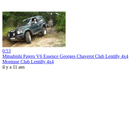
0:53
Mitsubishi Pajero V6 Essence Georges Chaverot Club Lentilly 4x4
Monique Club Lentilly 4x4
il y a 11 ans