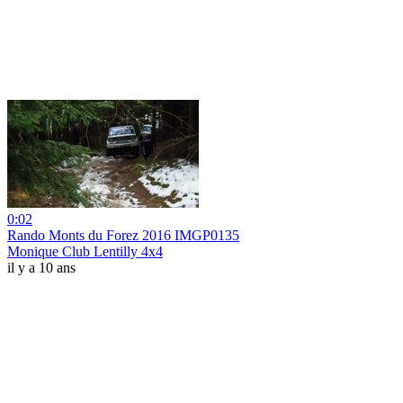
0:02
Rando Monts du Forez 2016 IMGP0135
Monique Club Lentilly 4x4
il y a 10 ans