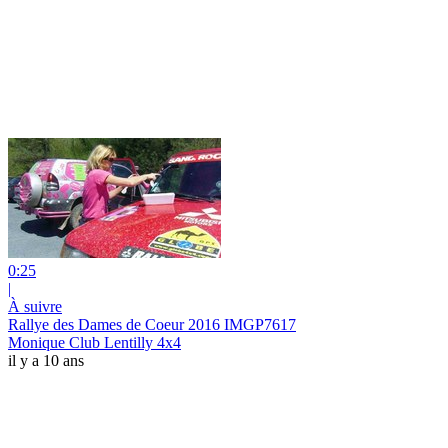
0:25
|
À suivre
Rallye des Dames de Coeur 2016 IMGP7617
Monique Club Lentilly 4x4
il y a 10 ans