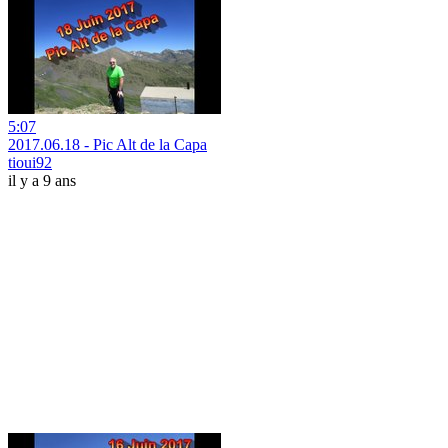
5:07
2017.06.18 - Pic Alt de la Capa
tioui92
il y a 9 ans