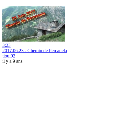
3:23
2017.06.23 - Chemin de Percanela
tioui92
il y a 9 ans