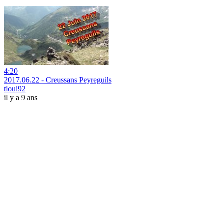
4:20
2017.06.22 - Creussans Peyreguils
tioui92
il y a 9 ans