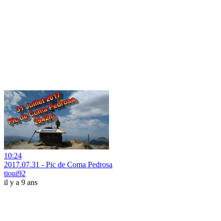
10:24
2017.07.31 - Pic de Coma Pedrosa
tioui92
il y a 9 ans