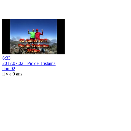
6:33
2017.07.02 - Pic de Tristaina
tioui92
il y a 9 ans