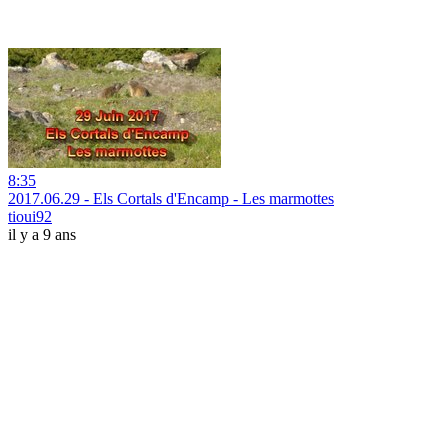
8:35
2017.06.29 - Els Cortals d'Encamp - Les marmottes
tioui92
il y a 9 ans