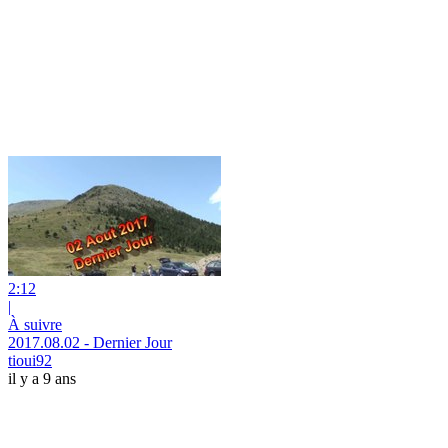
2:12
|
À suivre
2017.08.02 - Dernier Jour
tioui92
il y a 9 ans