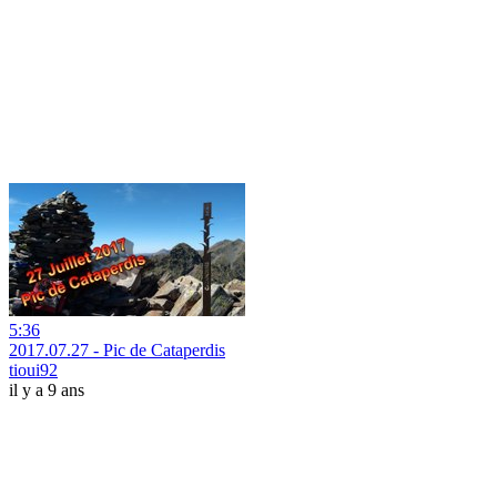
5:36
2017.07.27 - Pic de Cataperdis
tioui92
il y a 9 ans