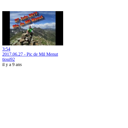
3:54
2017.06.27 - Pic de Mil Menut
tioui92
il y a 9 ans