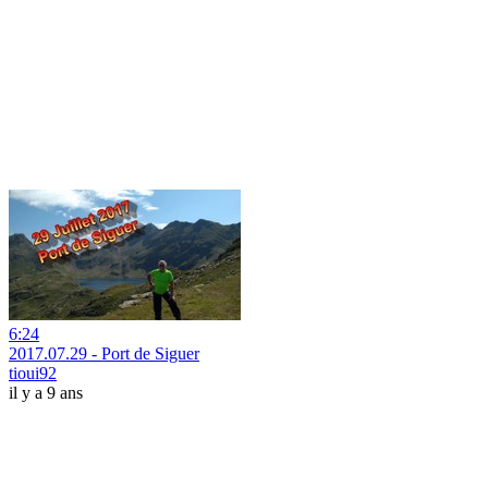
6:24
2017.07.29 - Port de Siguer
tioui92
il y a 9 ans