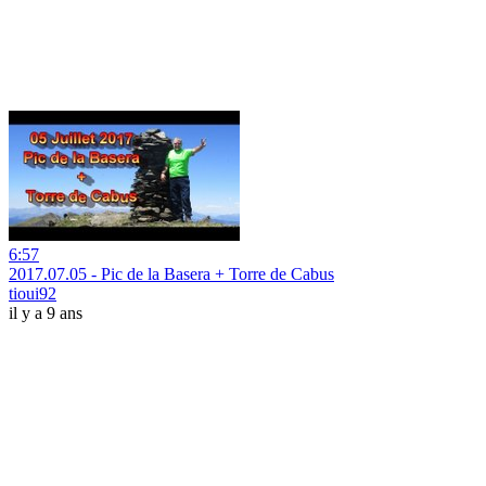
6:57
2017.07.05 - Pic de la Basera + Torre de Cabus
tioui92
il y a 9 ans