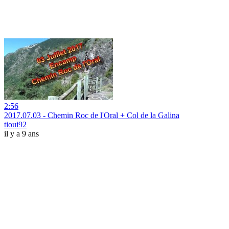
2:56
2017.07.03 - Chemin Roc de l'Oral + Col de la Galina
tioui92
il y a 9 ans