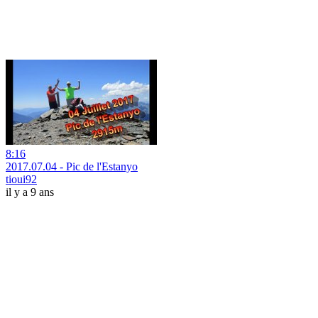
8:16
2017.07.04 - Pic de l'Estanyo
tioui92
il y a 9 ans