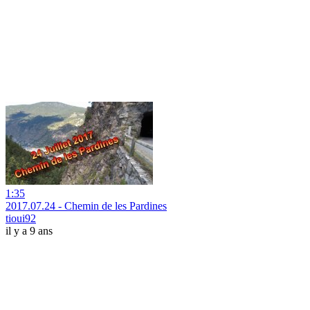
1:35
2017.07.24 - Chemin de les Pardines
tioui92
il y a 9 ans