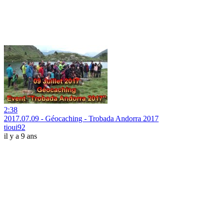
2:38
2017.07.09 - Géocaching - Trobada Andorra 2017
tioui92
il y a 9 ans