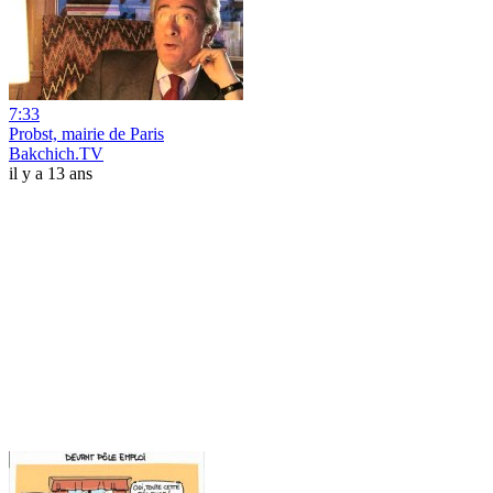
7:33
Probst, mairie de Paris
Bakchich.TV
il y a 13 ans