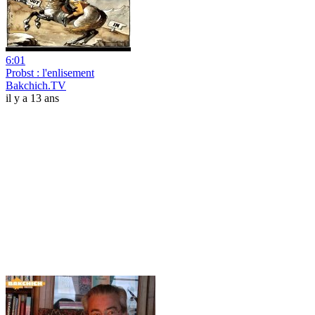
6:01
Probst : l'enlisement
Bakchich.TV
il y a 13 ans