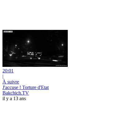
20:01
|
À suivre
J'accuse ! Torture d'Etat
Bakchich.TV
il y a 13 ans