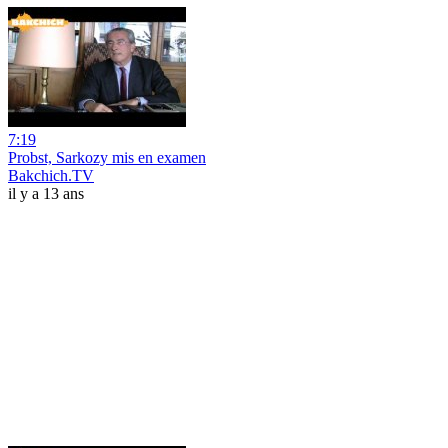
7:19
Probst, Sarkozy mis en examen
Bakchich.TV
il y a 13 ans