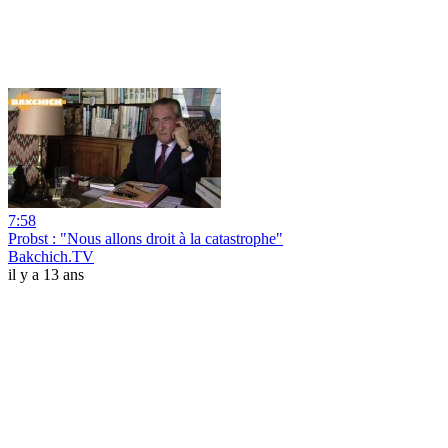
7:58
Probst : "Nous allons droit à la catastrophe"
Bakchich.TV
il y a 13 ans