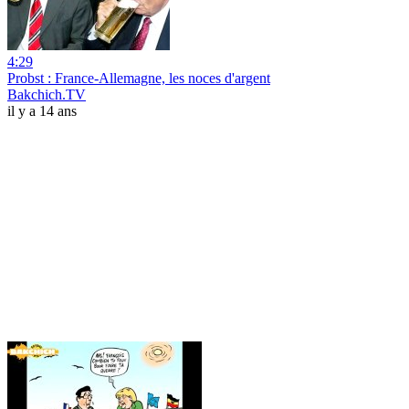
4:29
Probst : France-Allemagne, les noces d'argent
Bakchich.TV
il y a 14 ans