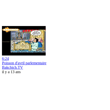
6:24
Poisson d'avril parlementaire
Bakchich.TV
il y a 13 ans