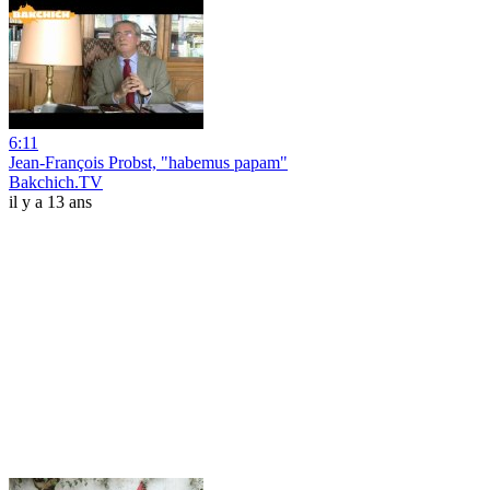
6:11
Jean-François Probst, "habemus papam"
Bakchich.TV
il y a 13 ans