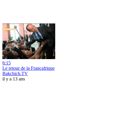
6:15
Le retour de la Françafrique
Bakchich.TV
il y a 13 ans