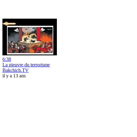
6:38
La pieuvre du terrorisme
Bakchich.TV
il y a 13 ans