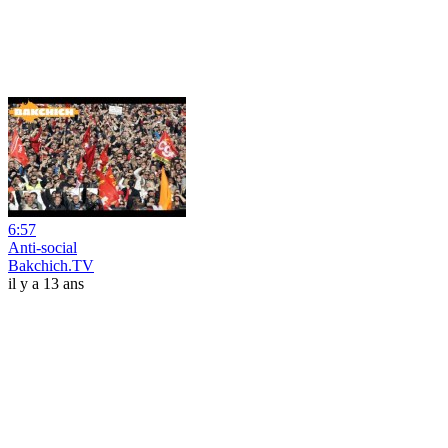
6:57
Anti-social
Bakchich.TV
il y a 13 ans