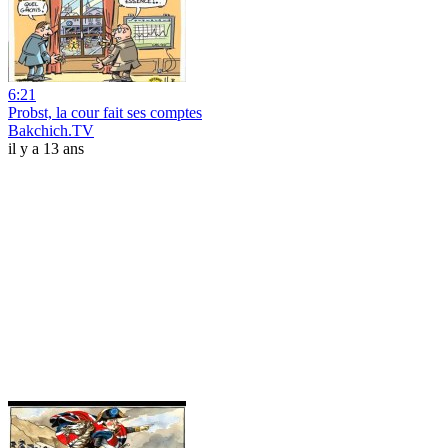
6:21
Probst, la cour fait ses comptes
Bakchich.TV
il y a 13 ans