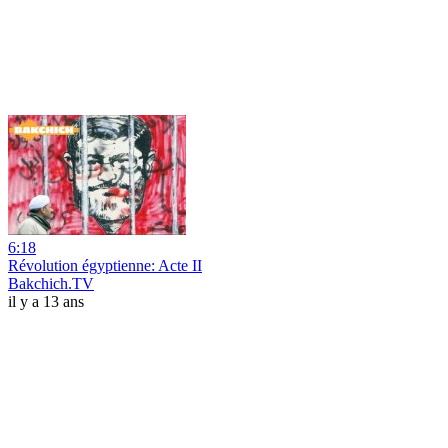
6:18
Révolution égyptienne: Acte II
Bakchich.TV
il y a 13 ans