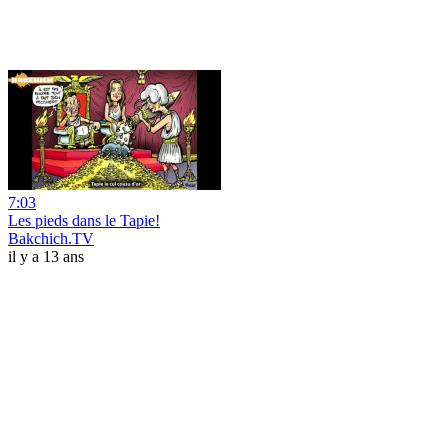
7:03
Les pieds dans le Tapie!
Bakchich.TV
il y a 13 ans