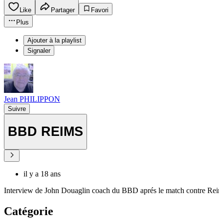
Like
Partager
Favori
Plus
Ajouter à la playlist
Signaler
Jean PHILIPPON
Suivre
BBD REIMS
il y a 18 ans
Interview de John Douaglin coach du BBD aprés le match contre Re
Catégorie