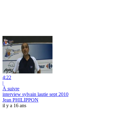
4:22
|
À suivre
interview sylvain lautie sept 2010
Jean PHILIPPON
il y a 16 ans