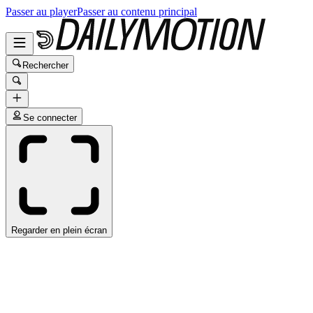
Passer au player
Passer au contenu principal
Rechercher
Se connecter
Regarder en plein écran