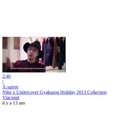
2:46
|
À suivre
Nike x Undercover Gyakusou Holiday 2013‏ Collection
Viacomit
il y a 13 ans