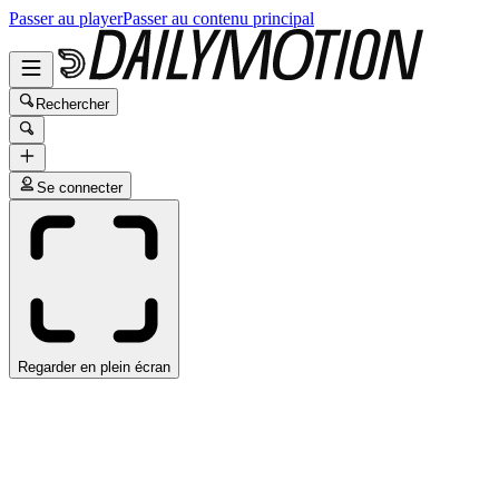
Passer au player
Passer au contenu principal
Rechercher
Se connecter
Regarder en plein écran