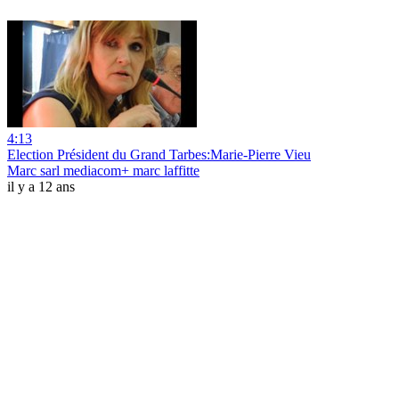
4:13
Election Président du Grand Tarbes:Marie-Pierre Vieu
Marc sarl mediacom+ marc laffitte
il y a 12 ans