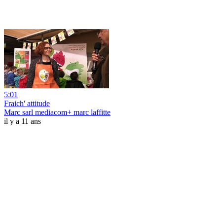
5:01
Fraich' attitude
Marc sarl mediacom+ marc laffitte
il y a 11 ans