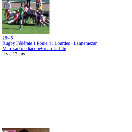
28:45
Rugby Fédérale 1 Poule 4 : Lourdes - Lannemezan
Marc sarl mediacom+ marc laffitte
il y a 12 ans