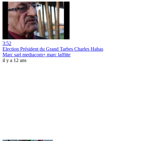
3:52
Election Président du Grand Tarbes Charles Habas
Marc sarl mediacom+ marc laffitte
il y a 12 ans