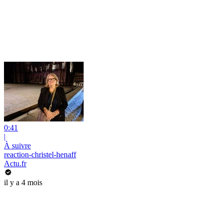
0:41
|
À suivre
reaction-christel-henaff
Actu.fr
il y a 4 mois