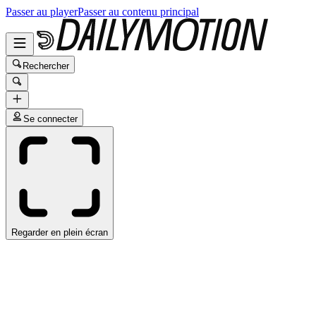
Passer au player
Passer au contenu principal
Rechercher
Se connecter
Regarder en plein écran