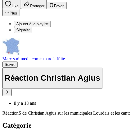
Like
Partager
Favori
Plus
Ajouter à la playlist
Signaler
Marc sarl mediacom+ marc laffitte
Suivre
Réaction Christian Agius
il y a 18 ans
RéactionS de Christian Agius sur les municipales Lourdais et les can
Catégorie