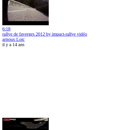
6:18
rallye de faverges 2012 by impact-rallye vidéo
arnoux Loic
il y a 14 ans