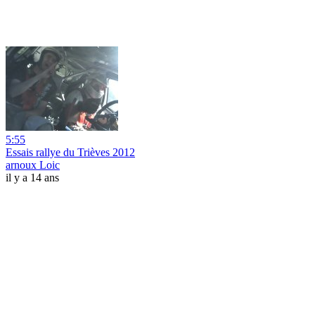
5:55
Essais rallye du Trièves 2012
arnoux Loic
il y a 14 ans