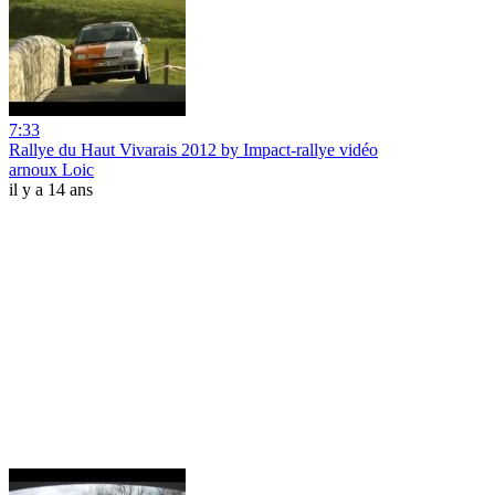
7:33
Rallye du Haut Vivarais 2012 by Impact-rallye vidéo
arnoux Loic
il y a 14 ans