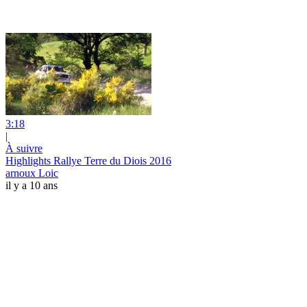
3:18
|
À suivre
Highlights Rallye Terre du Diois 2016
arnoux Loic
il y a 10 ans