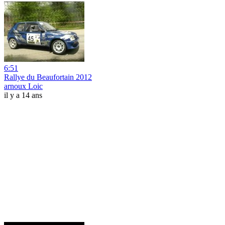
6:51
Rallye du Beaufortain 2012
arnoux Loic
il y a 14 ans