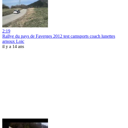
2:19
Rallye du pays de Faverges 2012 test camsports coach lunettes
arnoux Loic
il y a 14 ans