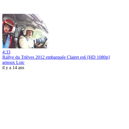
4:33
Rallye du Trièves 2012 embarquée Clairet es6 [HD 1080p]
arnoux Loic
il y a 14 ans