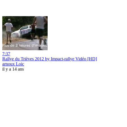
7:37
Rallye du Trièves 2012 by Impact-rallye Vidéo [HD]
arnoux Loic
il y a 14 ans