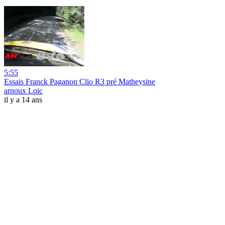
5:55
Essais Franck Paganon Clio R3 pré Matheysine
arnoux Loic
il y a 14 ans