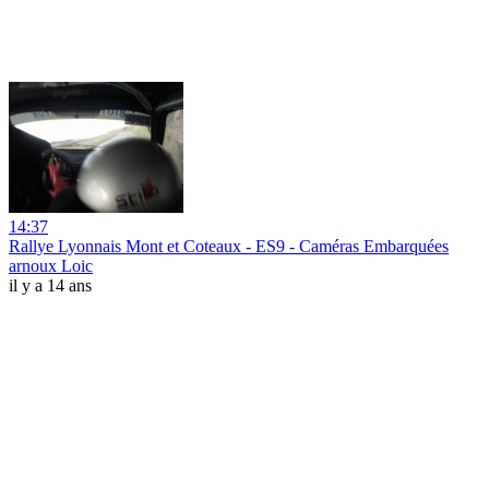
14:37
Rallye Lyonnais Mont et Coteaux - ES9 - Caméras Embarquées
arnoux Loic
il y a 14 ans