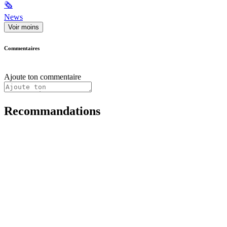
🗞
News
Voir moins
Commentaires
Ajoute ton commentaire
Recommandations