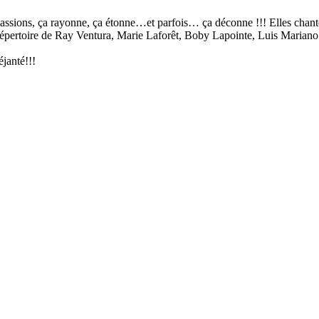
s passions, ça rayonne, ça étonne…et parfois… ça déconne !!! Elles chan
répertoire de Ray Ventura, Marie Laforêt, Boby Lapointe, Luis Mariano 
anté!!!