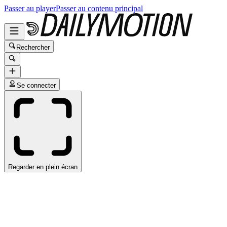
Passer au player
Passer au contenu principal
Rechercher
Se connecter
Regarder en plein écran