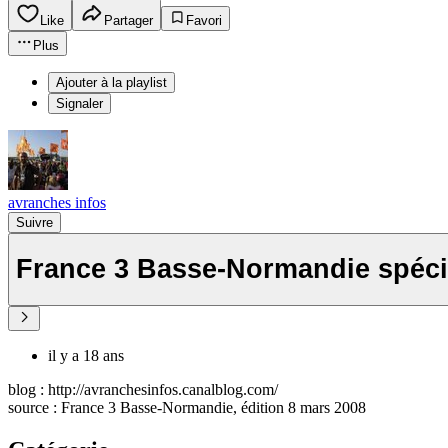
Like
Partager
Favori
Plus
Ajouter à la playlist
Signaler
avranches infos
Suivre
France 3 Basse-Normandie spécia
il y a 18 ans
blog : http://avranchesinfos.canalblog.com/
source : France 3 Basse-Normandie, édition 8 mars 2008