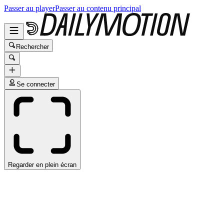
Passer au player
Passer au contenu principal
Rechercher
Se connecter
Regarder en plein écran