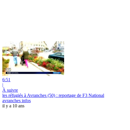
6:51
|
À suivre
les réfugiés à Avranches (50) : reportage de F3 National
avranches infos
il y a 10 ans