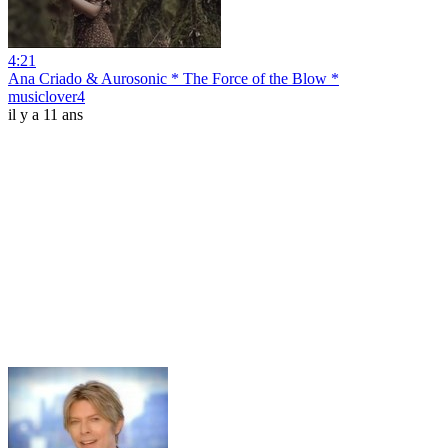
4:21
Ana Criado & Aurosonic * The Force of the Blow *
musiclover4
il y a 11 ans