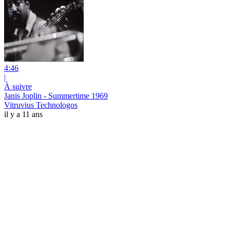
4:46
|
À suivre
Janis Joplin - Summertime 1969
Vitruvius Technologos
il y a 11 ans