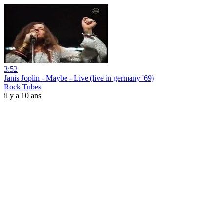
3:52
Janis Joplin - Maybe - Live (live in germany '69)
Rock Tubes
il y a 10 ans