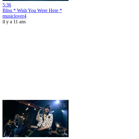
5:36
Bliss * Wish You Were Here *
musiclover4
il y a 11 ans