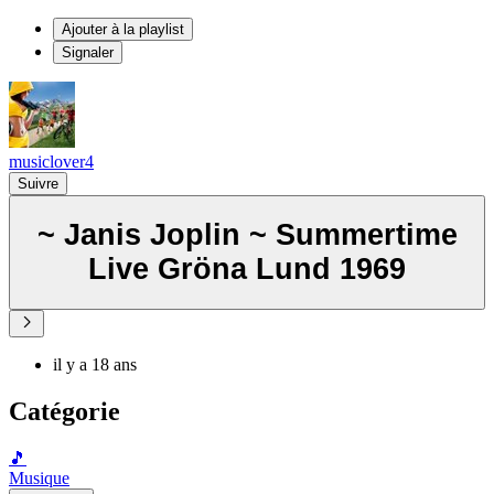
Ajouter à la playlist
Signaler
musiclover4
Suivre
~ Janis Joplin ~ Summertime
Live Gröna Lund 1969
il y a 18 ans
Catégorie
🎵
Musique