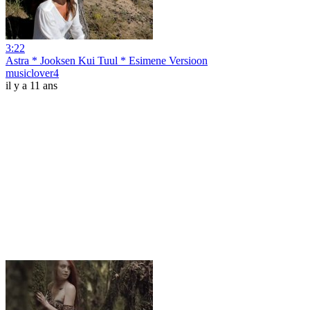
3:22
Astra * Jooksen Kui Tuul * Esimene Versioon
musiclover4
il y a 11 ans