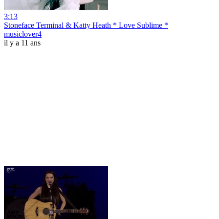
3:13
Stoneface Terminal & Katty Heath * Love Sublime *
musiclover4
il y a 11 ans