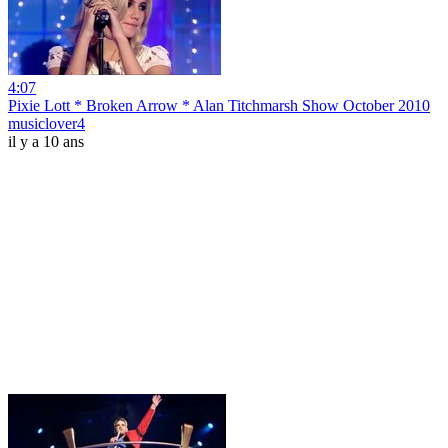
4:07
Pixie Lott * Broken Arrow * Alan Titchmarsh Show October 2010
musiclover4
il y a 10 ans