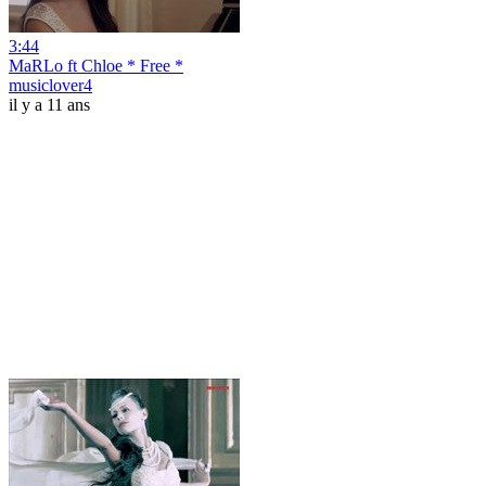
3:44
MaRLo ft Chloe * Free *
musiclover4
il y a 11 ans