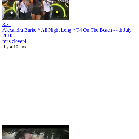
3:31
Alexandra Burke * All Night Long * T4 On The Beach - 4th July
2010
musiclover4
il y a 10 ans