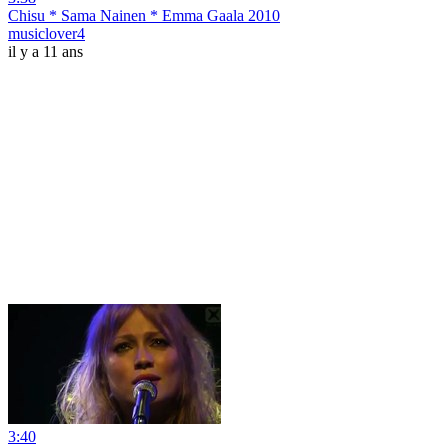
Chisu * Sama Nainen * Emma Gaala 2010
musiclover4
il y a 11 ans
3:40