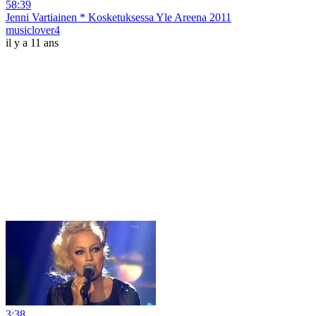
58:39
Jenni Vartiainen * Kosketuksessa Yle Areena 2011
musiclover4
il y a 11 ans
3:38