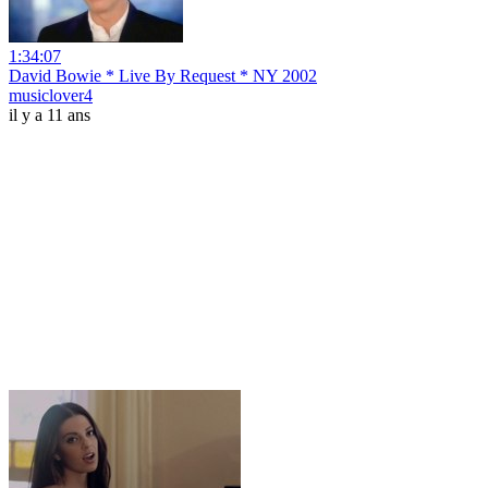
1:34:07
David Bowie * Live By Request * NY 2002
musiclover4
il y a 11 ans