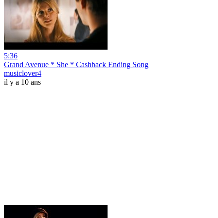
5:36
Grand Avenue * She * Cashback Ending Song
musiclover4
il y a 10 ans