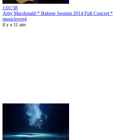
1:01:58
Amy Macdonald * Baloise Session 2014 Full Concert *
musiclover4
il y a 11 ans