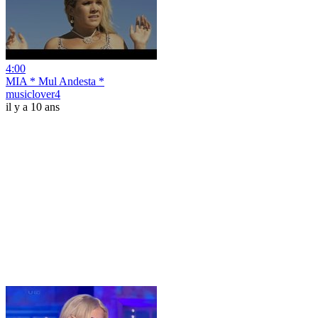
4:00
MIA * Mul Andesta *
musiclover4
il y a 10 ans