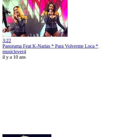
3:22
Panorama Feat K-Narias * Para Volverme Loca *
musiclover4
il y a 10 ans