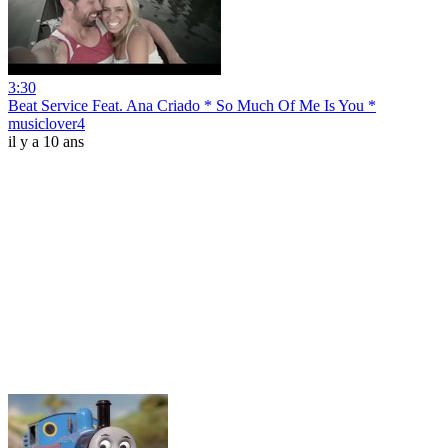
3:30
Beat Service Feat. Ana Criado * So Much Of Me Is You *
musiclover4
il y a 10 ans