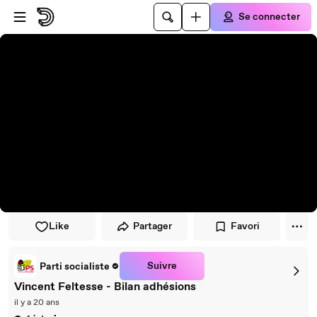
Passer au player
Passer au contenu principal
Se connecter
Like
Partager
Favori
Suivre
Parti socialiste
Vincent Feltesse - Bilan adhésions
il y a 20 ans