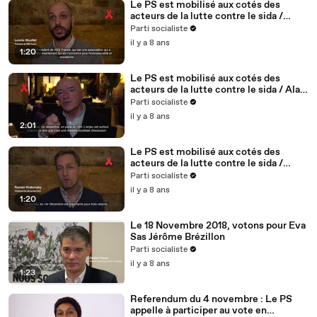
Le PS est mobilisé aux cotés des
acteurs de la lutte contre le sida /
Lennie Nicollet, président de HES -
Parti socialiste
5/5
il y a 8 ans
1:20
Le PS est mobilisé aux cotés des
acteurs de la lutte contre le sida / Alain
BONNINEAU, président de AIDES IDF /
Parti socialiste
4/5
il y a 8 ans
2:01
Le PS est mobilisé aux cotés des
acteurs de la lutte contre le sida /
Roman Krakovsky, président de
Parti socialiste
Séropotes - 3/5
il y a 8 ans
1:20
Le 18 Novembre 2018, votons pour Eva
Sas Jérôme Brézillon
Parti socialiste
il y a 8 ans
1:23
Referendum du 4 novembre : Le PS
appelle à participer au vote en