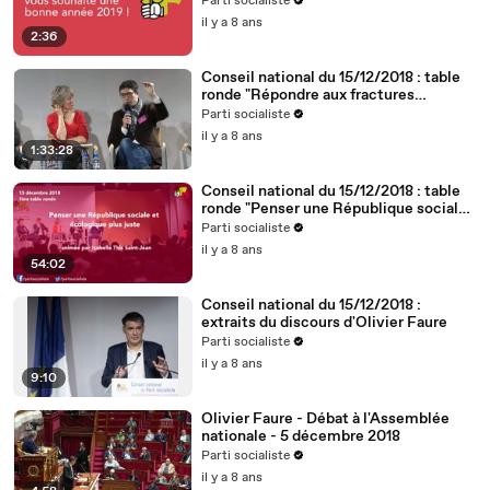
Parti socialiste
il y a 8 ans
2:36
Conseil national du 15/12/2018 : table
ronde "Répondre aux fractures
territoriales, républicaines et
Parti socialiste
démocratiques"
il y a 8 ans
1:33:28
Conseil national du 15/12/2018 : table
ronde "Penser une République sociale
et écologique plus juste"
Parti socialiste
il y a 8 ans
54:02
Conseil national du 15/12/2018 :
extraits du discours d'Olivier Faure
Parti socialiste
il y a 8 ans
9:10
Olivier Faure - Débat à l'Assemblée
nationale - 5 décembre 2018
Parti socialiste
il y a 8 ans