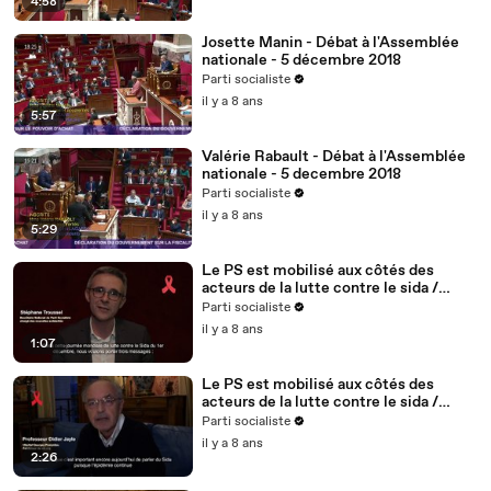
4:58
Josette Manin - Débat à l'Assemblée
nationale - 5 décembre 2018
Parti socialiste
il y a 8 ans
5:57
Valérie Rabault - Débat à l'Assemblée
nationale - 5 decembre 2018
Parti socialiste
il y a 8 ans
5:29
Le PS est mobilisé aux côtés des
acteurs de la lutte contre le sida /
Stéphane Troussel - 2/5
Parti socialiste
il y a 8 ans
1:07
Le PS est mobilisé aux côtés des
acteurs de la lutte contre le sida /
Didier Jayle, médecin, fondateur du
Parti socialiste
site vih.org - 1/5
il y a 8 ans
2:26