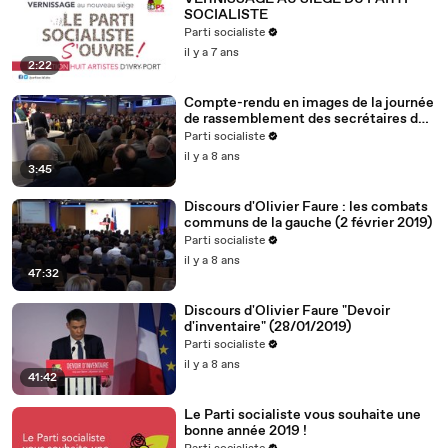
SOCIALISTE
Parti socialiste
il y a 7 ans
2:22
Compte-rendu en images de la journée
de rassemblement des secrétaires de
section (2.2.19)
Parti socialiste
il y a 8 ans
3:45
Discours d'Olivier Faure : les combats
communs de la gauche (2 février 2019)
Parti socialiste
il y a 8 ans
47:32
Discours d'Olivier Faure "Devoir
d'inventaire" (28/01/2019)
Parti socialiste
il y a 8 ans
41:42
Le Parti socialiste vous souhaite une
bonne année 2019 !