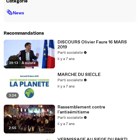
Catégorie
🗞
News
Recommandations
DISCOURS Olivier Faure 16 MARS
2019
Parti socialiste
il y a 7 ans
39:13
|
À suivre
MARCHE DU SIECLE
Parti socialiste
il y a 7 ans
3:24
Rassemblement contre
l'antisémitisme
Parti socialiste
il y a 7 ans
2:55
VERNISSAGE AU SIEGE DU PARTI