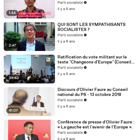
Nouvelle-Calédonie
Parti socialiste
il y a 8 ans
1:44
QUI SONT LES SYMPATHISANTS
SOCIALISTES ?
Parti socialiste
il y a 8 ans
2:47
Ratification du vote militant sur le
texte "Changeons d'Europe" (Conseil
national du 13/10/2018)
Parti socialiste
il y a 8 ans
39:43
Discours d'Olivier Faure au Conseil
national du PS - 13 octobre 2018
Parti socialiste
il y a 8 ans
41:07
Conférence de presse d'Olivier Faure :
« La gauche est l'avenir de l'Europe ».
Parti socialiste
il y a 8 ans