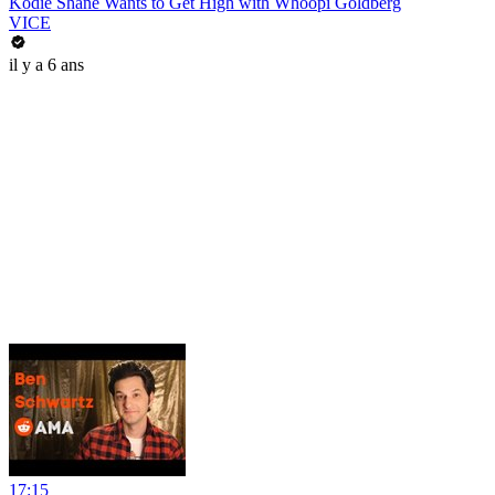
Kodie Shane Wants to Get High with Whoopi Goldberg
VICE
il y a 6 ans
17:15