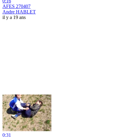
0:16
AFES 270407
Andre HABLET
il y a 19 ans
0:31