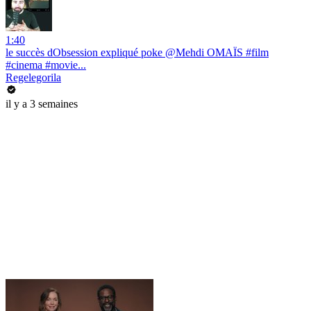
1:40
le succès dObsession expliqué poke @Mehdi OMAÏS #film
#cinema #movie...
Regelegorila
il y a 3 semaines