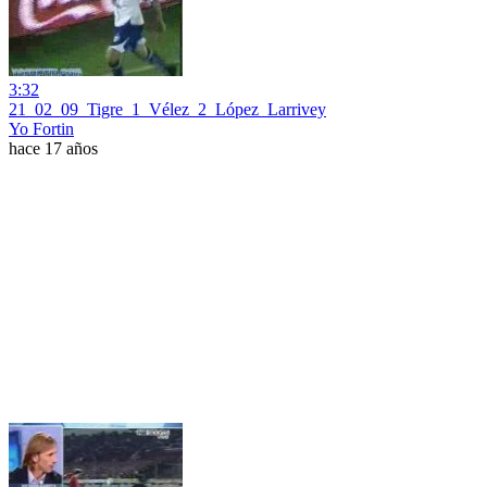
3:32
21_02_09_Tigre_1_Vélez_2_López_Larrivey
Yo Fortin
hace 17 años