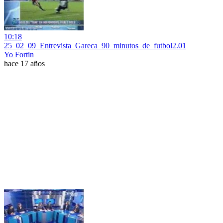
10:18
25_02_09_Entrevista_Gareca_90_minutos_de_futbol2.01
Yo Fortin
hace 17 años