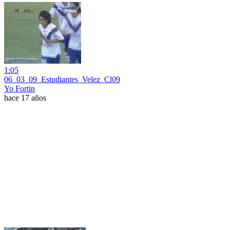
1:05
06_03_09_Estudiantes_Velez_Cl09
Yo Fortin
hace 17 años