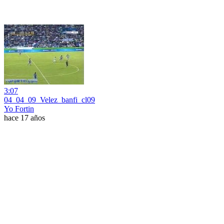
3:07
04_04_09_Velez_banfi_cl09
Yo Fortin
hace 17 años