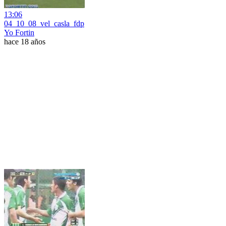
13:06
04_10_08_vel_casla_fdp
Yo Fortin
hace 18 años