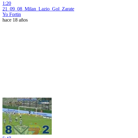
1:20
21_09_08_Milan_Lazio_Gol_Zarate
Yo Fortin
hace 18 años