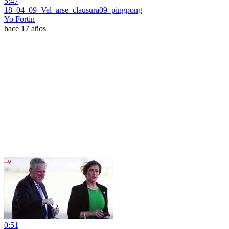
5:47
18_04_09_Vel_arse_clausura09_pingpong
Yo Fortin
hace 17 años
0:51