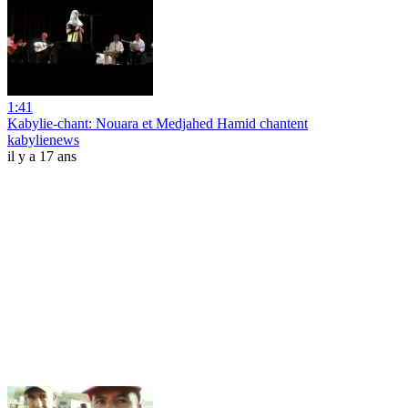
1:41
Kabylie-chant: Nouara et Medjahed Hamid chantent
kabylienews
il y a 17 ans