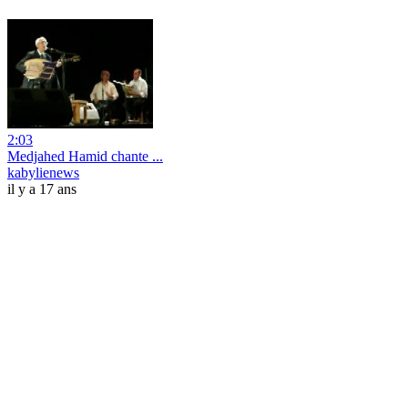
2:03
Medjahed Hamid chante ...
kabylienews
il y a 17 ans