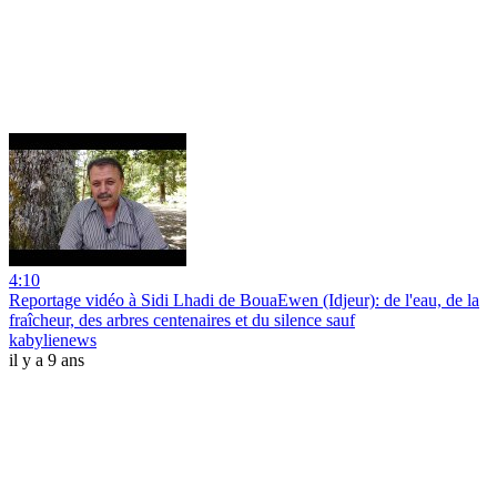
4:10
Reportage vidéo à Sidi Lhadi de BouaEwen (Idjeur): de l'eau, de la
fraîcheur, des arbres centenaires et du silence sauf
kabylienews
il y a 9 ans