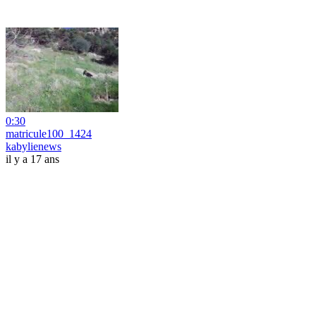
0:30
matricule100_1424
kabylienews
il y a 17 ans