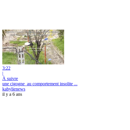
3:22
|
À suivre
une cigogne_au comportement insolite ...
kabylienews
il y a 6 ans