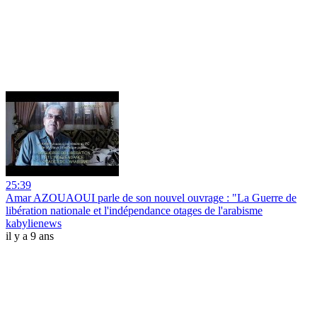
25:39
Amar AZOUAOUI parle de son nouvel ouvrage : "La Guerre de
libération nationale et l'indépendance otages de l'arabisme
kabylienews
il y a 9 ans