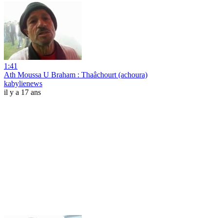
1:41
Ath Moussa U Braham : Thaâchourt (achoura)
kabylienews
il y a 17 ans