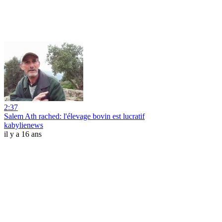
2:37
Salem Ath rached: l'élevage bovin est lucratif
kabylienews
il y a 16 ans