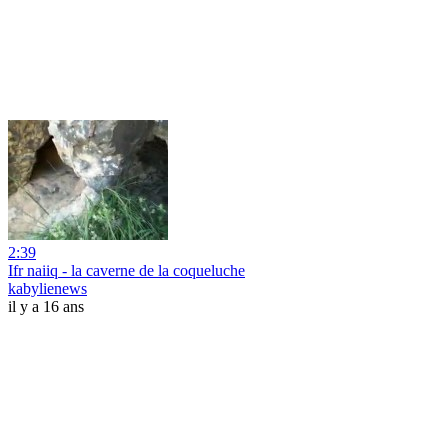
2:39
Ifr naiiq - la caverne de la coqueluche
kabylienews
il y a 16 ans