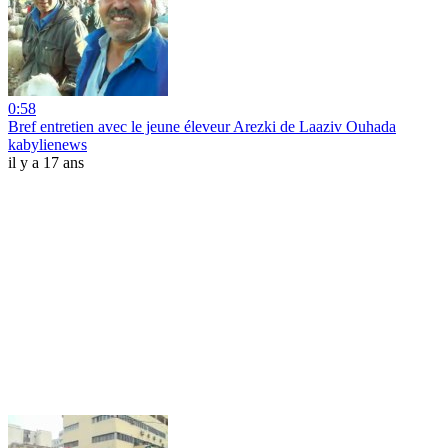
0:58
Bref entretien avec le jeune éleveur Arezki de Laaziv Ouhada
kabylienews
il y a 17 ans