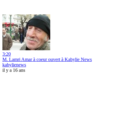
3:20
M. Lamri Amar à coeur ouvert à Kabylie News
kabylienews
il y a 16 ans