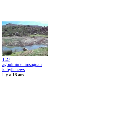
1:27
agoulmime_imsaguan
kabylienews
il y a 16 ans