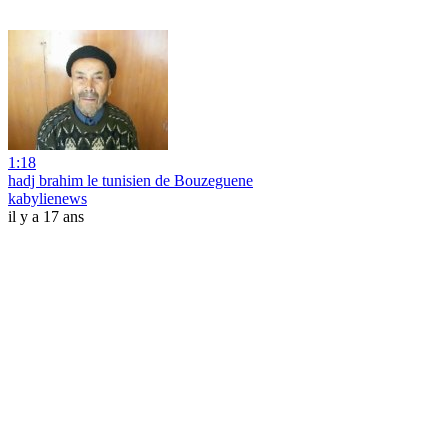
1:18
hadj brahim le tunisien de Bouzeguene
kabylienews
il y a 17 ans