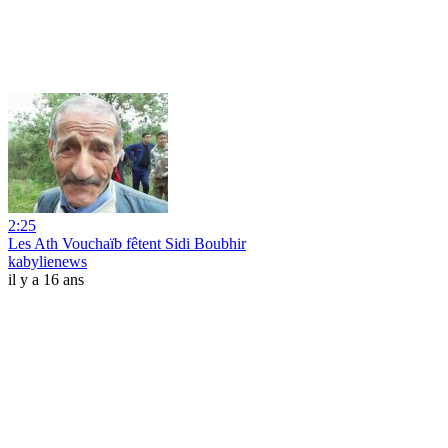
2:25
Les Ath Vouchaïb fêtent Sidi Boubhir
kabylienews
il y a 16 ans