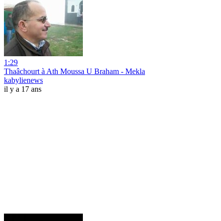
1:29
Thaâchourt à Ath Moussa U Braham - Mekla
kabylienews
il y a 17 ans