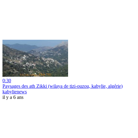
0:30
Paysages des ath Zikki (wilaya de tizi-ouzou, kabylie, algérie)
kabylienews
il y a 6 ans