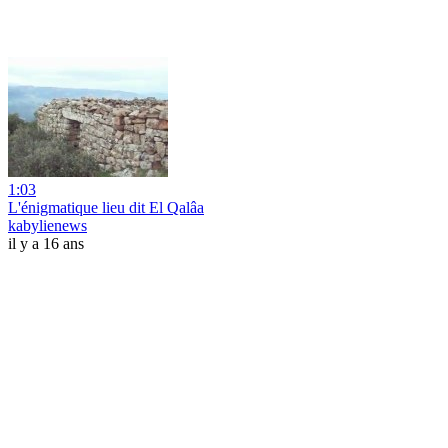
1:03
L'énigmatique lieu dit El Qalâa
kabylienews
il y a 16 ans