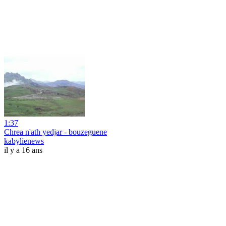
1:37
Chrea n'ath yedjar - bouzeguene
kabylienews
il y a 16 ans