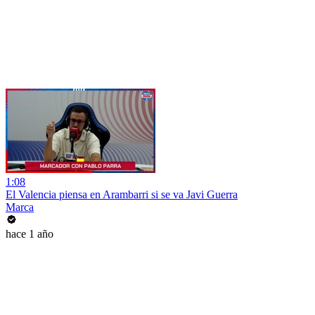
1:08
El Valencia piensa en Arambarri si se va Javi Guerra
Marca
hace 1 año