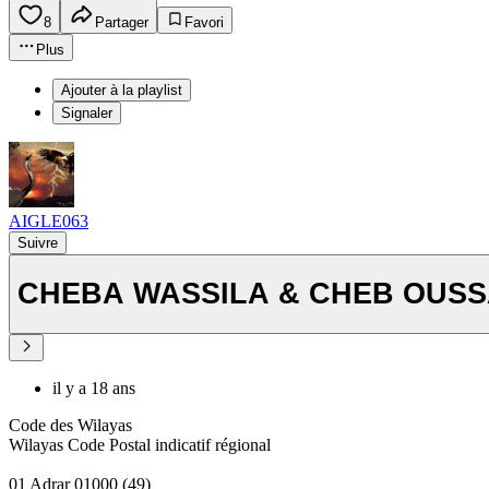
8
Partager
Favori
Plus
Ajouter à la playlist
Signaler
AIGLE063
Suivre
CHEBA WASSILA & CHEB OUSSA
il y a 18 ans
Code des Wilayas
Wilayas Code Postal indicatif régional
01 Adrar 01000 (49)