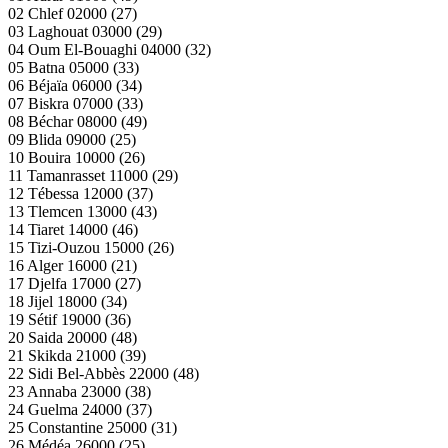
02 Chlef 02000 (27)
03 Laghouat 03000 (29)
04 Oum El-Bouaghi 04000 (32)
05 Batna 05000 (33)
06 Béjaïa 06000 (34)
07 Biskra 07000 (33)
08 Béchar 08000 (49)
09 Blida 09000 (25)
10 Bouira 10000 (26)
11 Tamanrasset 11000 (29)
12 Tébessa 12000 (37)
13 Tlemcen 13000 (43)
14 Tiaret 14000 (46)
15 Tizi-Ouzou 15000 (26)
16 Alger 16000 (21)
17 Djelfa 17000 (27)
18 Jijel 18000 (34)
19 Sétif 19000 (36)
20 Saida 20000 (48)
21 Skikda 21000 (39)
22 Sidi Bel-Abbès 22000 (48)
23 Annaba 23000 (38)
24 Guelma 24000 (37)
25 Constantine 25000 (31)
26 Médéa 26000 (25)