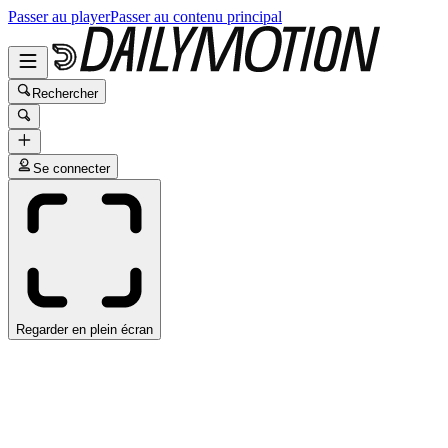
Passer au player
Passer au contenu principal
Rechercher
Se connecter
Regarder en plein écran