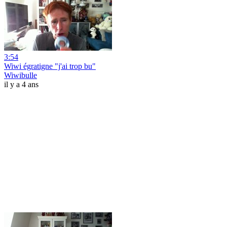
3:54
Wiwi égratigne "j'ai trop bu"
Wiwibulle
il y a 4 ans