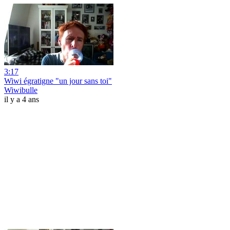
3:17
Wiwi égratigne "un jour sans toi"
Wiwibulle
il y a 4 ans