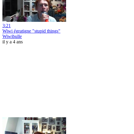
3:21
Wiwi égratigne "stupid things"
Wiwibulle
il y a 4 ans