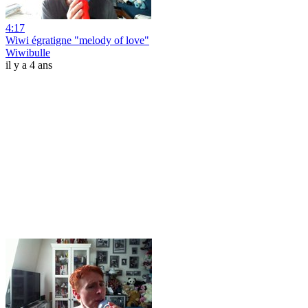
4:17
Wiwi égratigne "melody of love"
Wiwibulle
il y a 4 ans