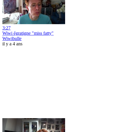
3:27
Wiwi égratigne "miss fatty"
Wiwibulle
il y a 4 ans