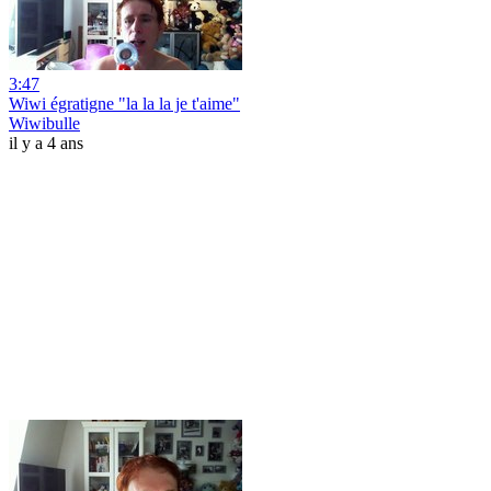
3:47
Wiwi égratigne "la la la je t'aime"
Wiwibulle
il y a 4 ans