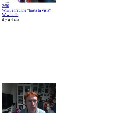
2:50
Wiwi égratigne "hasta la vista"
Wiwibulle
il y a 4 ans