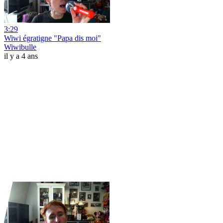
3:29
Wiwi égratigne "Papa dis moi"
Wiwibulle
il y a 4 ans