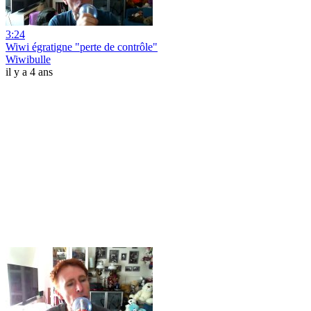
3:24
Wiwi égratigne "perte de contrôle"
Wiwibulle
il y a 4 ans