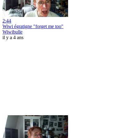
2:44
Wiwi égratigne "forget me too"
Wiwibulle
il y a 4 ans