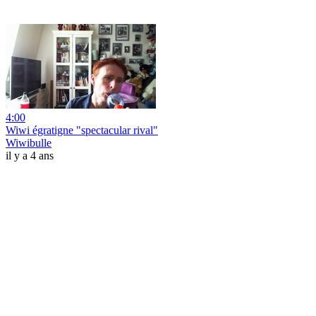
4:00
Wiwi égratigne "spectacular rival"
Wiwibulle
il y a 4 ans