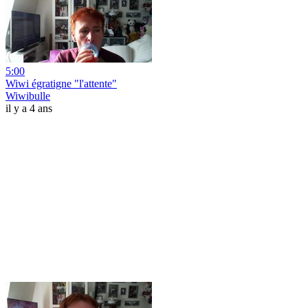
5:00
Wiwi égratigne "l'attente"
Wiwibulle
il y a 4 ans