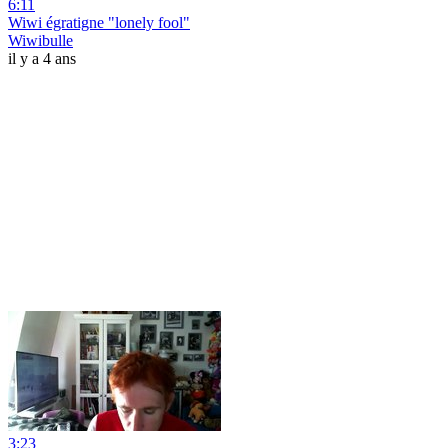
6:11
Wiwi égratigne "lonely fool"
Wiwibulle
il y a 4 ans
3:23