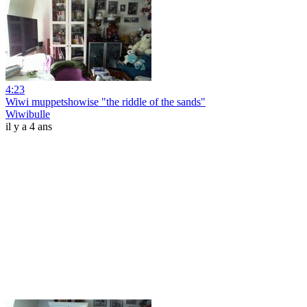
4:23
Wiwi muppetshowise "the riddle of the sands"
Wiwibulle
il y a 4 ans