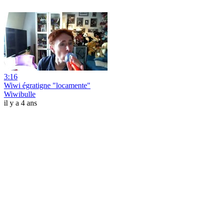
3:16
Wiwi égratigne "locamente"
Wiwibulle
il y a 4 ans