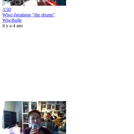
3:50
Wiwi égratigne "the drums"
Wiwibulle
il y a 4 ans