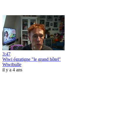
3:47
Wiwi égratigne "le grand hôtel"
Wiwibulle
il y a 4 ans