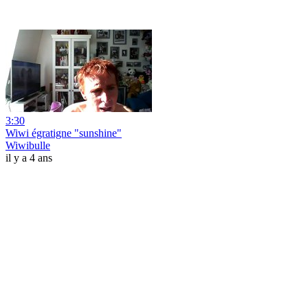
3:30
Wiwi égratigne "sunshine"
Wiwibulle
il y a 4 ans