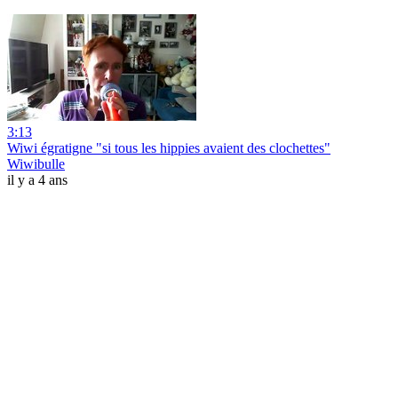
3:13
Wiwi égratigne "si tous les hippies avaient des clochettes"
Wiwibulle
il y a 4 ans