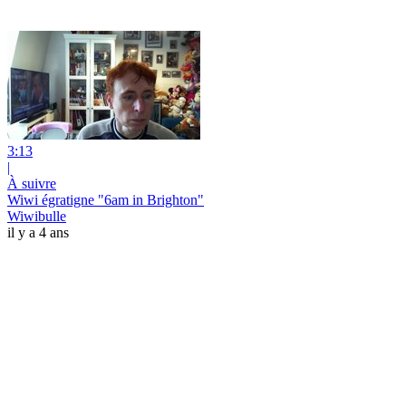
3:13
|
À suivre
Wiwi égratigne "6am in Brighton"
Wiwibulle
il y a 4 ans