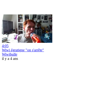
4:05
Wiwi égratigne "on s'arrête"
Wiwibulle
il y a 4 ans