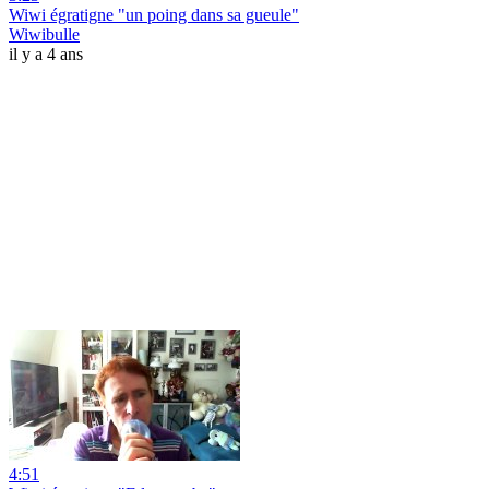
Wiwi égratigne "un poing dans sa gueule"
Wiwibulle
il y a 4 ans
4:51