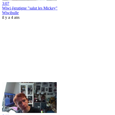
3:07
Wiwi égratigne "salut les Mickey"
Wiwibulle
il y a 4 ans