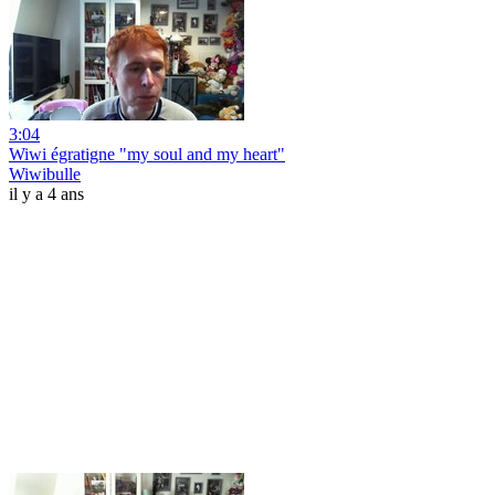
3:04
Wiwi égratigne "my soul and my heart"
Wiwibulle
il y a 4 ans