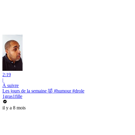
2:19
|
À suivre
Les jours de la semaine 🤣 #humour #drole
1gras1fille
il y a 8 mois