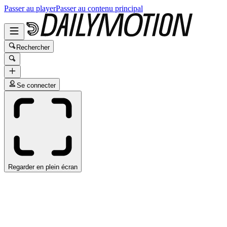
Passer au player
Passer au contenu principal
Rechercher
Se connecter
Regarder en plein écran