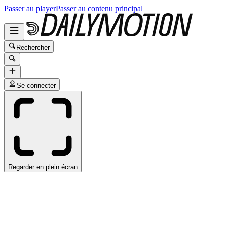
Passer au player
Passer au contenu principal
Rechercher
Se connecter
Regarder en plein écran