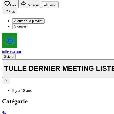
Like
Partager
Favori
Plus
Ajouter à la playlist
Signaler
tulle-tv.com
Suivre
TULLE DERNIER MEETING LIS
il y a 18 ans
Catégorie
🗞