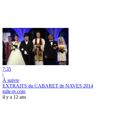
7:35
|
À suivre
EXTRAITS du CABARET de NAVES 2014
tulle-tv.com
il y a 12 ans