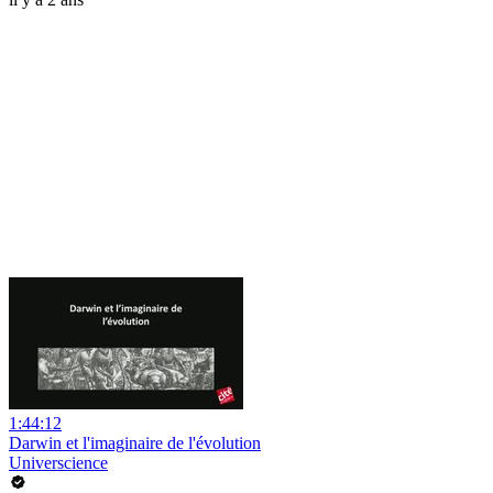
1:44:12
Darwin et l'imaginaire de l'évolution
Universcience