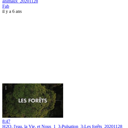
animaux_20201128
Fab
il y a 6 ans
8:47
H2O, l'eau, la Vie, et Nous_1_3-Pulsation_3-Les forêts_20201128