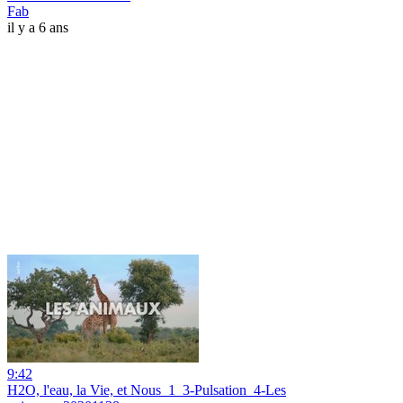
Fab
il y a 6 ans
9:42
H2O, l'eau, la Vie, et Nous_1_3-Pulsation_4-Les