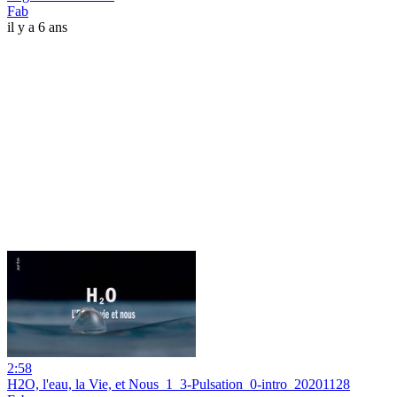
Fab
il y a 6 ans
2:58
H2O, l'eau, la Vie, et Nous_1_3-Pulsation_0-intro_20201128