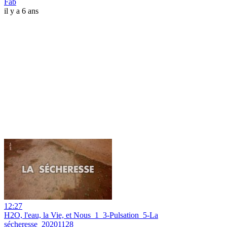
Fab
il y a 6 ans
12:27
H2O, l'eau, la Vie, et Nous_1_3-Pulsation_5-La
sécheresse_20201128