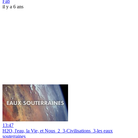
Fab
il y a 6 ans
13:47
H2O, l'eau, la Vie, et Nous_2_3-Civilisations_3-les eaux
souterraines