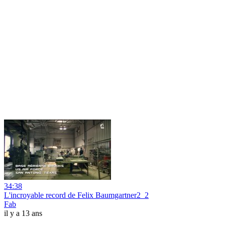
34:38
L'incroyable record de Felix Baumgartner2_2
Fab
il y a 13 ans