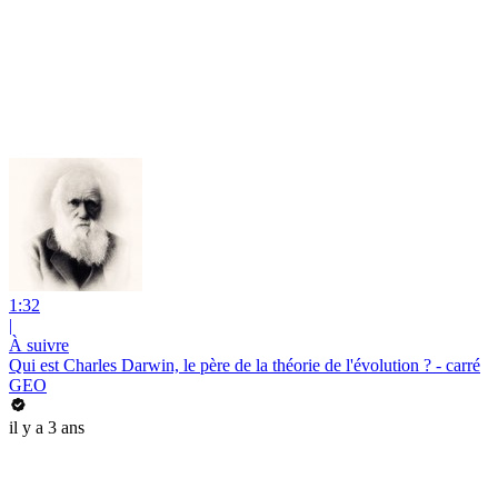
1:32
|
À suivre
Qui est Charles Darwin, le père de la théorie de l'évolution ? - carré
GEO
il y a 3 ans