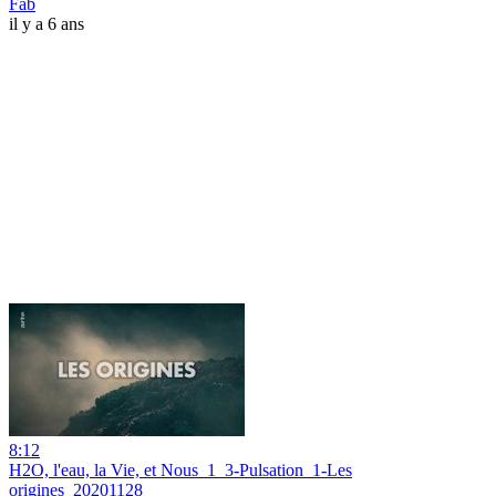
Fab
il y a 6 ans
8:12
H2O, l'eau, la Vie, et Nous_1_3-Pulsation_1-Les
origines_20201128