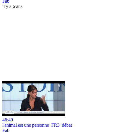
Fab
il y a 6 ans
46:40
l'animal est une personne_FR3_débat
Fab