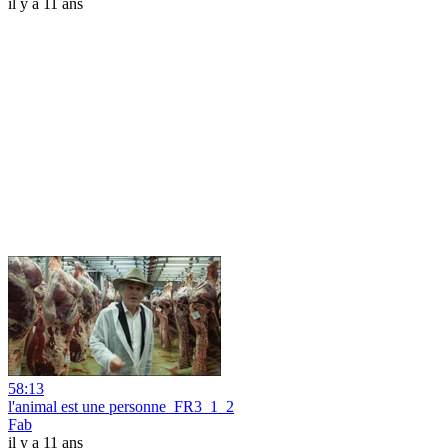
il y a 11 ans
58:13
l'animal est une personne_FR3_1_2
Fab
il y a 11 ans