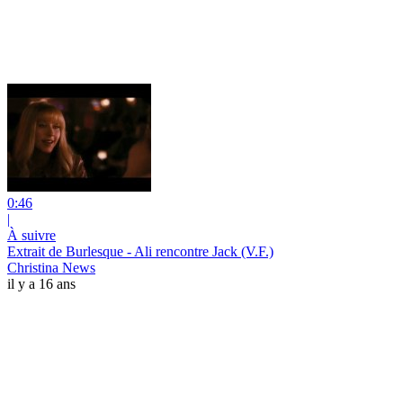
0:46
|
À suivre
Extrait de Burlesque - Ali rencontre Jack (V.F.)
Christina News
il y a 16 ans