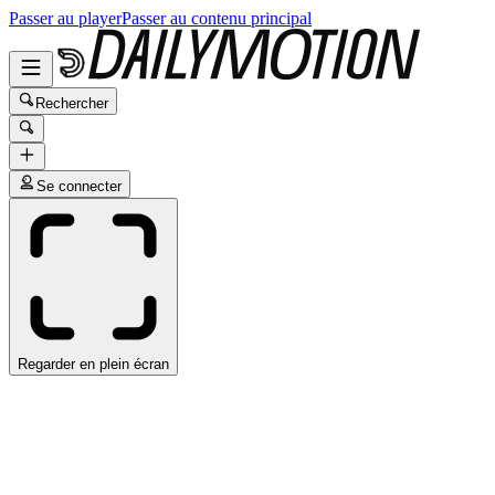
Passer au player
Passer au contenu principal
Rechercher
Se connecter
Regarder en plein écran