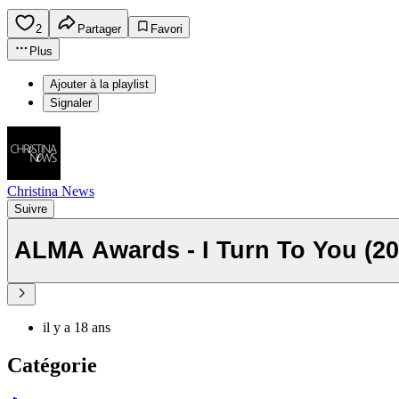
2
Partager
Favori
Plus
Ajouter à la playlist
Signaler
Christina News
Suivre
ALMA Awards - I Turn To You (20
il y a 18 ans
Catégorie