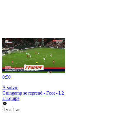
0:50
|
À suivre
Guingamp se reprend - Foot - L2
L'Équipe
il y a 1 an