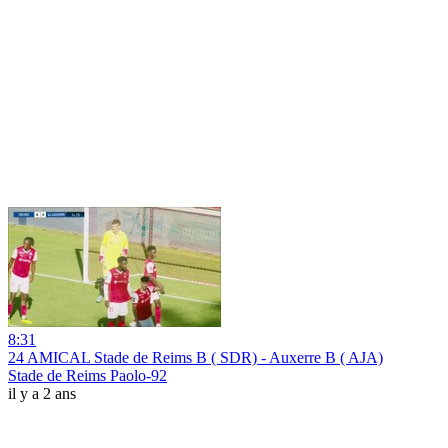
8:31
24 AMICAL Stade de Reims B ( SDR) - Auxerre B ( AJA)
Stade de Reims Paolo-92
il y a 2 ans