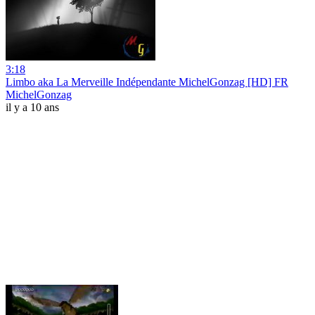
3:18
Limbo aka La Merveille Indépendante MichelGonzag [HD] FR
MichelGonzag
il y a 10 ans