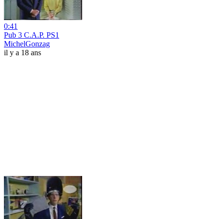
0:41
Pub 3 C.A.P. PS1
MichelGonzag
il y a 18 ans