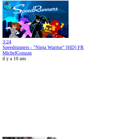
3:24
Speedrunners - "Ninja Warrior" [HD] FR
MichelGonzag
il y a 10 ans