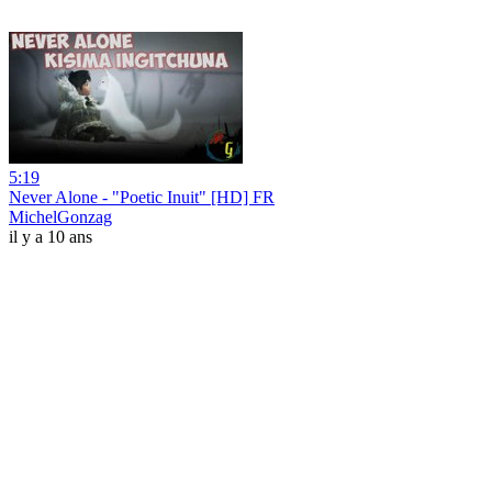
5:19
Never Alone - "Poetic Inuit" [HD] FR
MichelGonzag
il y a 10 ans