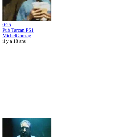
0:25
Pub Tarzan PS1
MichelGonzag
il y a 18 ans