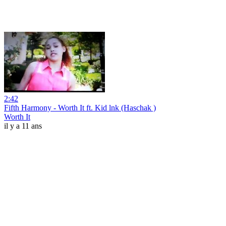
2:42
Fifth Harmony - Worth It ft. Kid lnk (Haschak )
Worth It
il y a 11 ans