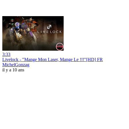
3:33
Livelock - "Mange Mon Laser, Mange Le !!!"[HD] FR
MichelGonzag
il y a 10 ans