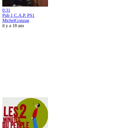
0:31
Pub 1 C.A.P. PS1
MichelGonzag
il y a 18 ans