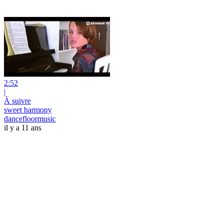
2:52
|
À suivre
sweet harmony
dancefloormusic
il y a 11 ans