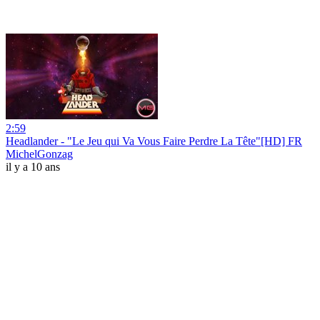
2:59
Headlander - "Le Jeu qui Va Vous Faire Perdre La Tête"[HD] FR
MichelGonzag
il y a 10 ans