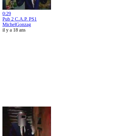
0:29
Pub 2 C.A.P. PS1
MichelGonzag
il y a 18 ans