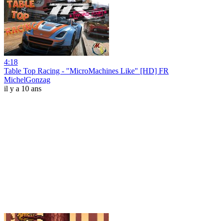
4:18
Table Top Racing - "MicroMachines Like" [HD] FR
MichelGonzag
il y a 10 ans