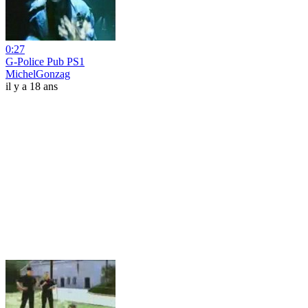
0:27
G-Police Pub PS1
MichelGonzag
il y a 18 ans