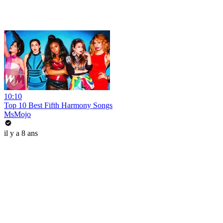
10:10
Top 10 Best Fifth Harmony Songs
MsMojo
il y a 8 ans