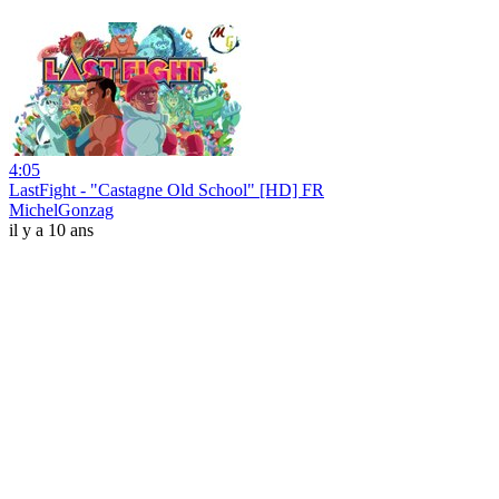
4:05
LastFight - "Castagne Old School" [HD] FR
MichelGonzag
il y a 10 ans