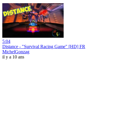
5:04
Distance - "Survival Racing Game" [HD] FR
MichelGonzag
il y a 10 ans