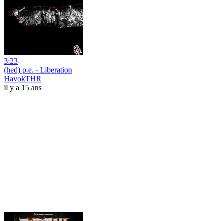
3:23
(hed) p.e. - Liberation
HavokTHR
il y a 15 ans