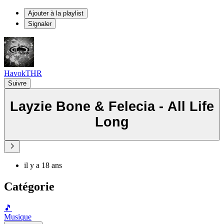
Ajouter à la playlist
Signaler
HavokTHR
Suivre
Layzie Bone & Felecia - All Life
Long
il y a 18 ans
Catégorie
🎵
Musique