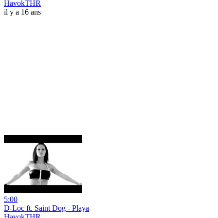
HavokTHR
il y a 16 ans
5:00
D-Loc ft. Saint Dog - Playa
HavokTHR