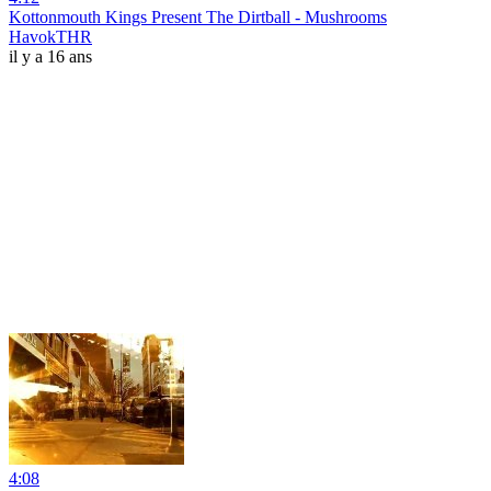
Kottonmouth Kings Present The Dirtball - Mushrooms
HavokTHR
il y a 16 ans
4:08