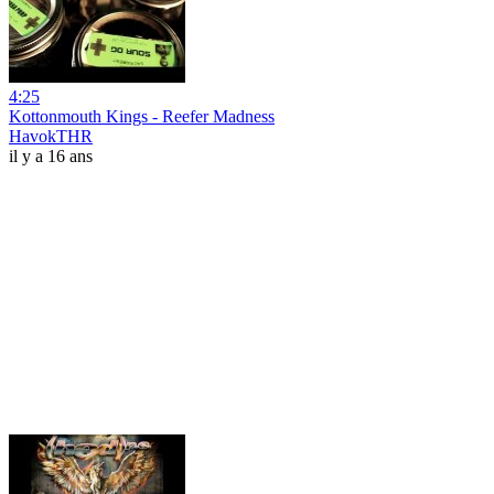
4:25
Kottonmouth Kings - Reefer Madness
HavokTHR
il y a 16 ans