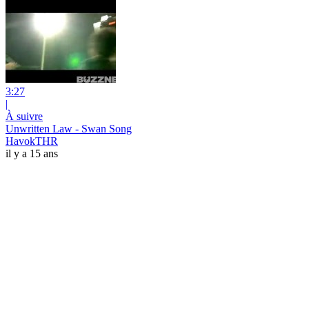
3:27
|
À suivre
Unwritten Law - Swan Song
HavokTHR
il y a 15 ans