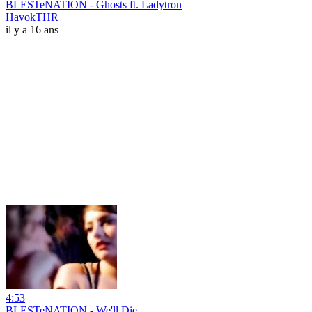
BLESTeNATION - Ghosts ft. Ladytron
HavokTHR
il y a 16 ans
4:53
BLESTeNATION - We'll Die