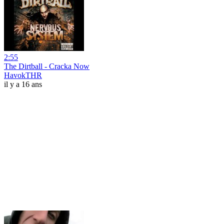
2:55
The Dirtball - Cracka Now
HavokTHR
il y a 16 ans