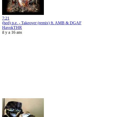
7:21
(hed) p.e. - Takeover (remix) ft. AMB & DGAF
HavokTHR
il y a 16 ans