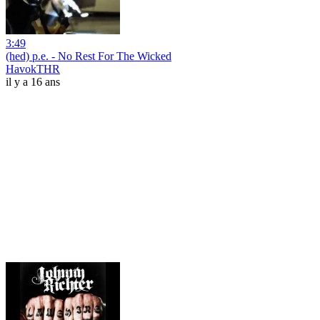
3:49
(hed) p.e. - No Rest For The Wicked
HavokTHR
il y a 16 ans