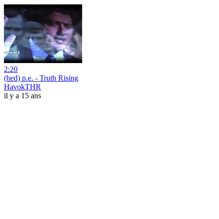
2:20
(hed) p.e. - Truth Rising
HavokTHR
il y a 15 ans