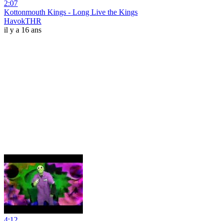
2:07
Kottonmouth Kings - Long Live the Kings
HavokTHR
il y a 16 ans
4:12