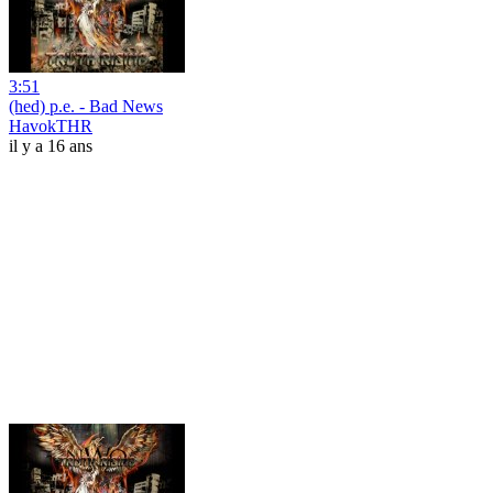
3:51
(hed) p.e. - Bad News
HavokTHR
il y a 16 ans