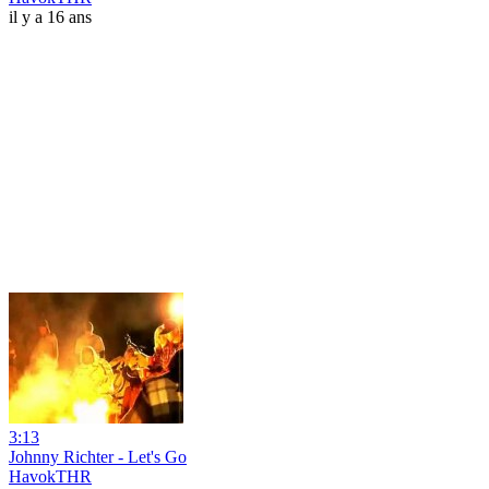
il y a 16 ans
3:13
Johnny Richter - Let's Go
HavokTHR