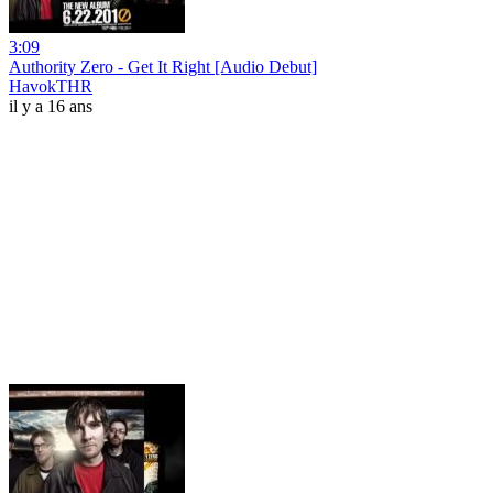
3:09
Authority Zero - Get It Right [Audio Debut]
HavokTHR
il y a 16 ans