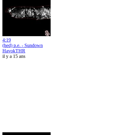
4:19
(hed) p.e. - Sundown
HavokTHR
il y a 15 ans