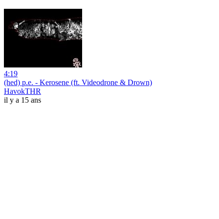
4:19
(hed) p.e. - Kerosene (ft. Videodrone & Drown)
HavokTHR
il y a 15 ans