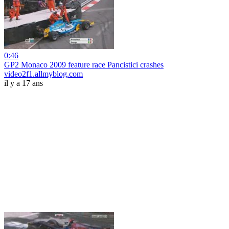
0:46
GP2 Monaco 2009 feature race Pancistici crashes
video2f1.allmyblog.com
il y a 17 ans