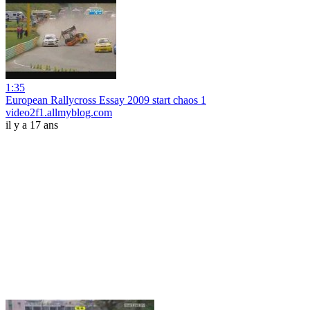
1:35
European Rallycross Essay 2009 start chaos 1
video2f1.allmyblog.com
il y a 17 ans