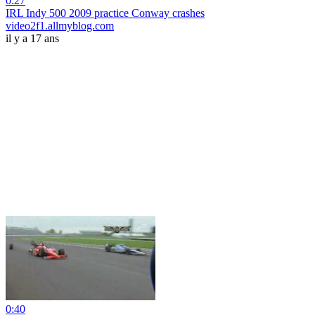
0:27
IRL Indy 500 2009 practice Conway crashes
video2f1.allmyblog.com
il y a 17 ans
0:40