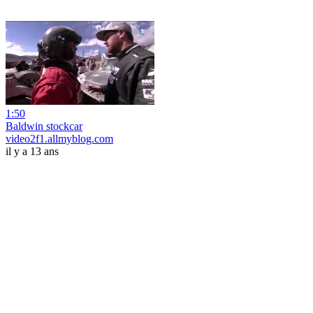
1:50
Baldwin stockcar
video2f1.allmyblog.com
il y a 13 ans