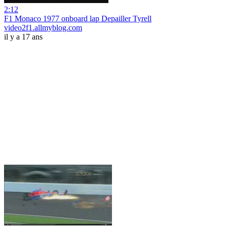
2:12
F1 Monaco 1977 onboard lap Depailler Tyrell
video2f1.allmyblog.com
il y a 17 ans