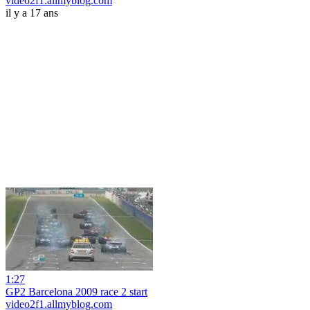
video2f1.allmyblog.com
il y a 17 ans
1:27
GP2 Barcelona 2009 race 2 start
video2f1.allmyblog.com