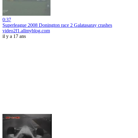
0:37
Superleague 2008 Donington race 2 Galatasaray crashes
video2f1.allmyblog.com
il y a 17 ans