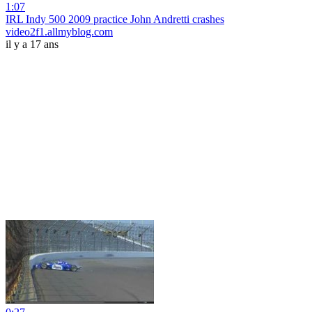
1:07
IRL Indy 500 2009 practice John Andretti crashes
video2f1.allmyblog.com
il y a 17 ans