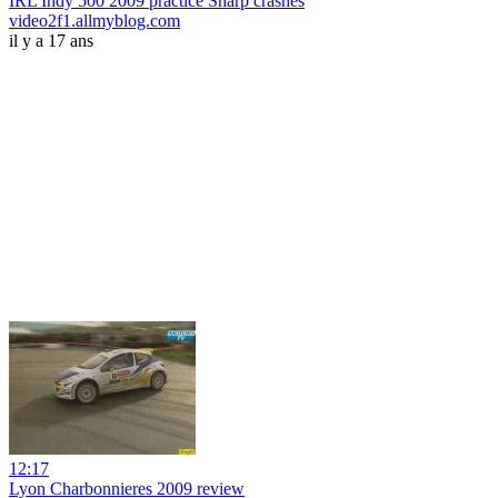
IRL Indy 500 2009 practice Sharp crashes
video2f1.allmyblog.com
il y a 17 ans
12:17
Lyon Charbonnieres 2009 review