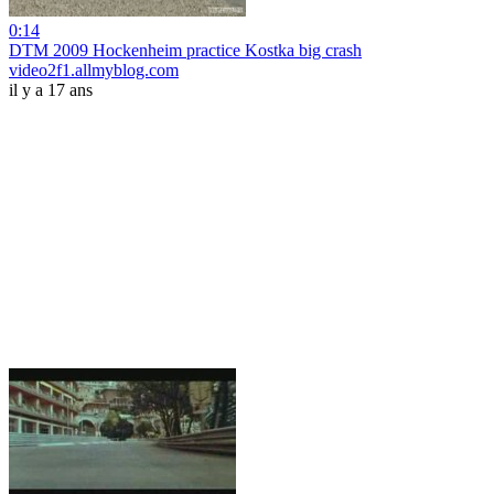
0:14
DTM 2009 Hockenheim practice Kostka big crash
video2f1.allmyblog.com
il y a 17 ans