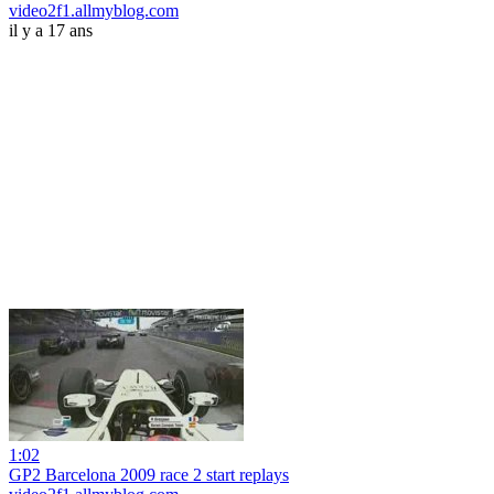
video2f1.allmyblog.com
il y a 17 ans
1:02
GP2 Barcelona 2009 race 2 start replays