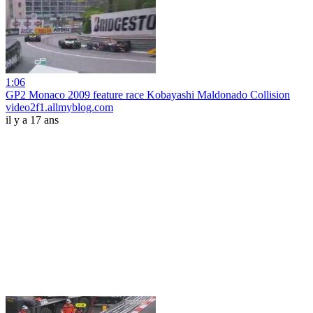
1:06
GP2 Monaco 2009 feature race Kobayashi Maldonado Collision
video2f1.allmyblog.com
il y a 17 ans