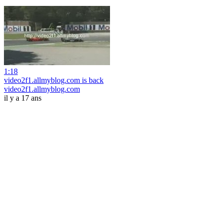
1:18
video2f1.allmyblog.com is back
video2f1.allmyblog.com
il y a 17 ans