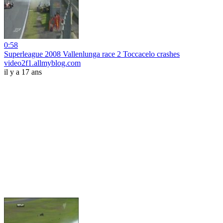
0:58
Superleague 2008 Vallenlunga race 2 Toccacelo crashes
video2f1.allmyblog.com
il y a 17 ans