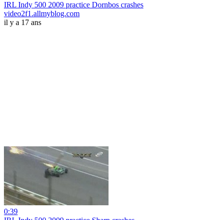
IRL Indy 500 2009 practice Dornbos crashes
video2f1.allmyblog.com
il y a 17 ans
0:39