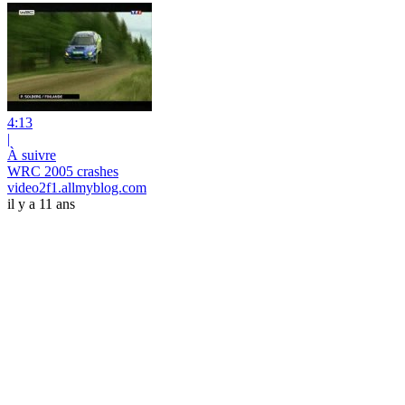
4:13
|
À suivre
WRC 2005 crashes
video2f1.allmyblog.com
il y a 11 ans