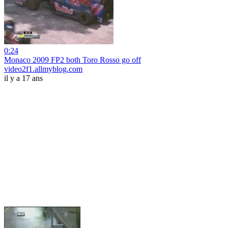
0:24
Monaco 2009 FP2 both Toro Rosso go off
video2f1.allmyblog.com
il y a 17 ans