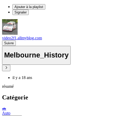
Ajouter à la playlist
Signaler
video2f1.allmyblog.com
Suivre
Melbourne_History
il y a 18 ans
résumé
Catégorie
🚗
Auto