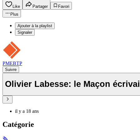
Like
Partager
Favori
Plus
Ajouter à la playlist
Signaler
PMEBTP
Suivre
Olivier Labesse: le Maçon écriva
il y a 18 ans
Catégorie
🗞