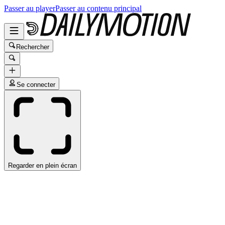
Passer au player
Passer au contenu principal
Rechercher
Se connecter
Regarder en plein écran