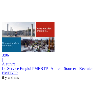
3:06
|
À suivre
Le Service Emploi PMEBTP - Attirer - Sourcer - Recruter
PMEBTP
il y a 3 ans