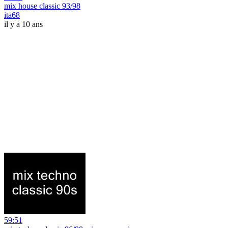
mix house classic 93/98
ita68
il y a 10 ans
59:51