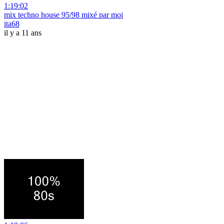
1:19:02
mix techno house 95/98 mixé par moi
ita68
il y a 11 ans