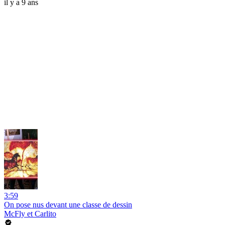
il y a 9 ans
3:59
On pose nus devant une classe de dessin
McFly et Carlito