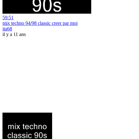
59:51
mix techno 94/98 classic creer par moi
ita68
il y a 11 ans