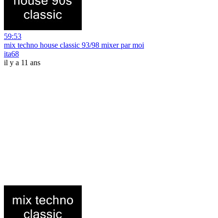
59:53
mix techno house classic 93/98 mixer par moi
ita68
il y a 11 ans