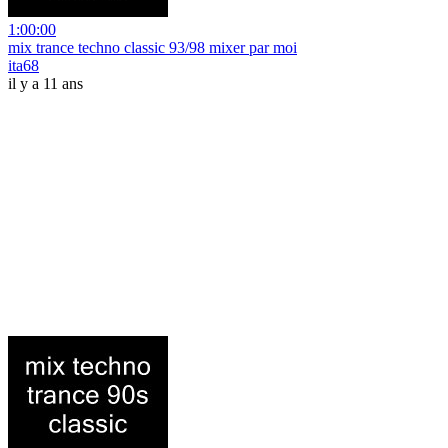
1:00:00
mix trance techno classic 93/98 mixer par moi
ita68
il y a 11 ans