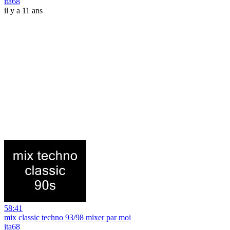
ita68
il y a 11 ans
58:41
mix classic techno 93/98 mixer par moi
ita68