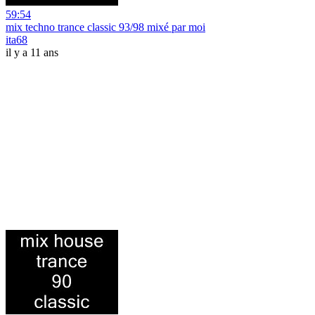
59:54
mix techno trance classic 93/98 mixé par moi
ita68
il y a 11 ans