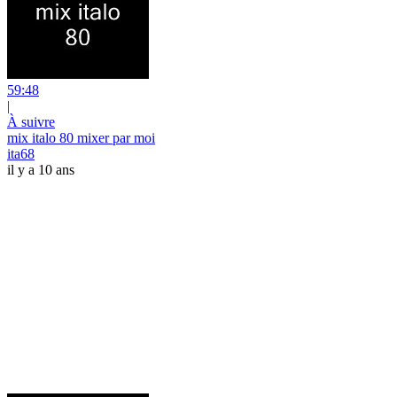
59:48
|
À suivre
mix italo 80 mixer par moi
ita68
il y a 10 ans