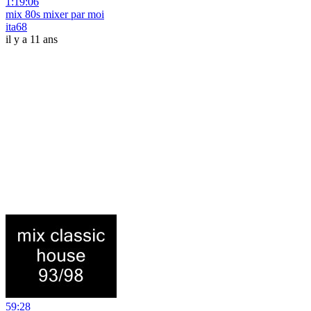
1:19:06
mix 80s mixer par moi
ita68
il y a 11 ans
59:28