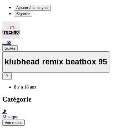
Ajouter à la playlist
Signaler
ita68
Suivre
klubhead remix beatbox 95
il y a 18 ans
Catégorie
🎵
Musique
Voir moins