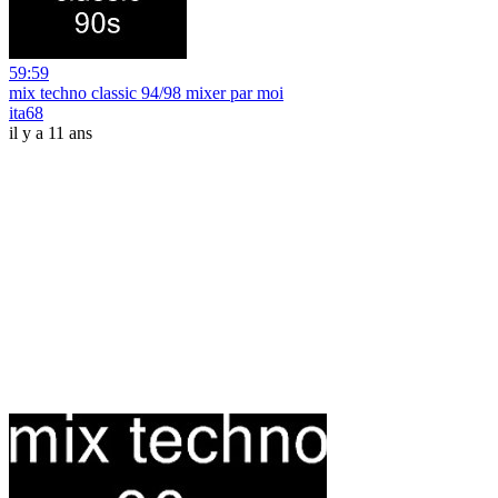
59:59
mix techno classic 94/98 mixer par moi
ita68
il y a 11 ans