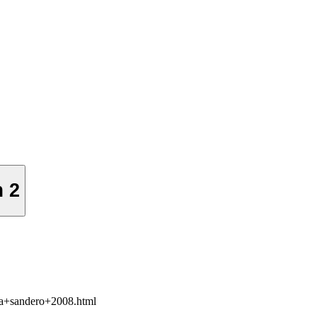
m 2
cia+sandero+2008.html