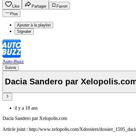
Like
Partager
Favori
Plus
Ajouter à la playlist
Signaler
Auto-Buzz
Suivre
Dacia Sandero par Xelopolis.co
il y a 18 ans
Dacia Sandero par Xelopolis.com
Article joint : http://www.xelopolis.com/Xdossiers/dossier_1595_da