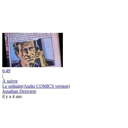
6:49
|
À suivre
Le solitaire(Audio COMICS version)
Jonathan Deriviere
il y a 4 ans