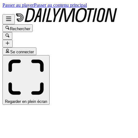
Passer au player
Passer au contenu principal
Rechercher
Se connecter
Regarder en plein écran