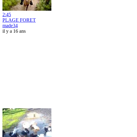
2:45
PLAGE FORET
made34
il y a 16 ans