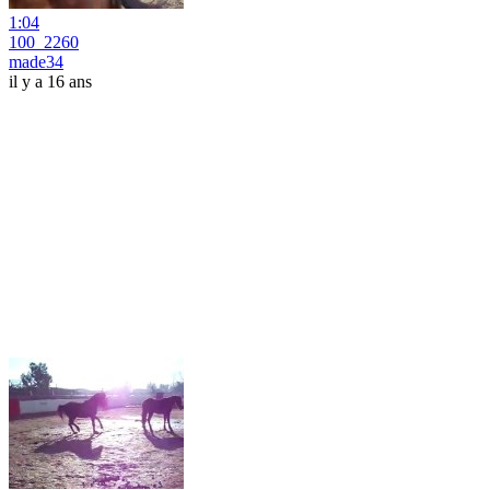
1:04
100_2260
made34
il y a 16 ans