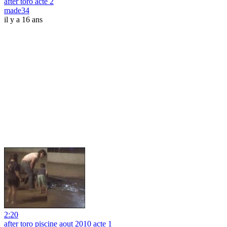
after toro acte 2
made34
il y a 16 ans
2:20
after toro piscine aout 2010 acte 1