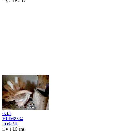
il y a 16 ans
0:43
HPIM8334
made34
il y a 16 ans