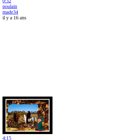
0:32
poulain
made34
il y a 16 ans
4:15