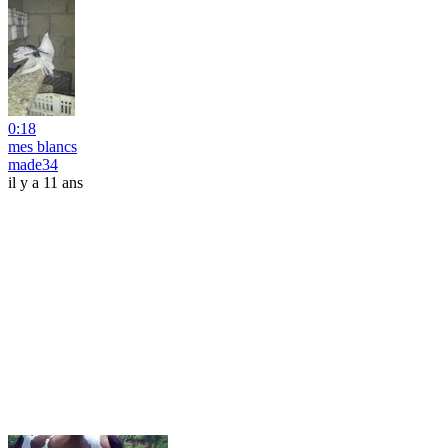
0:18
mes blancs
made34
il y a 11 ans