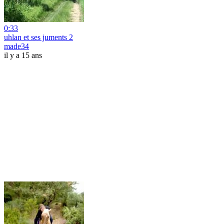
0:33
uhlan et ses juments 2
made34
il y a 15 ans