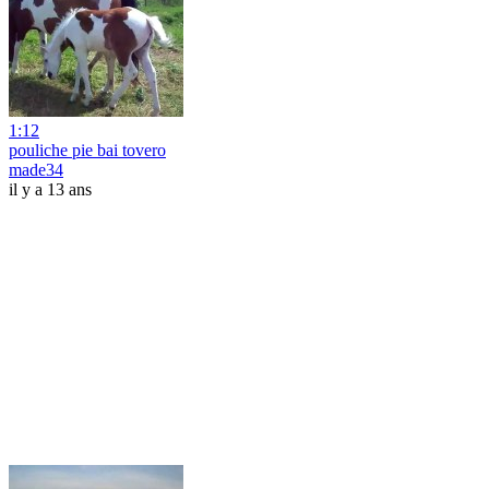
1:12
pouliche pie bai tovero
made34
il y a 13 ans