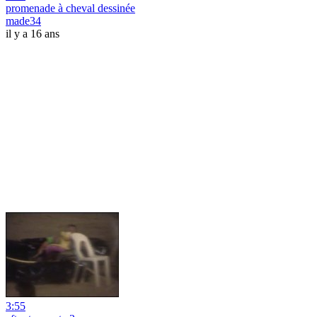
promenade à cheval dessinée
made34
il y a 16 ans
3:55