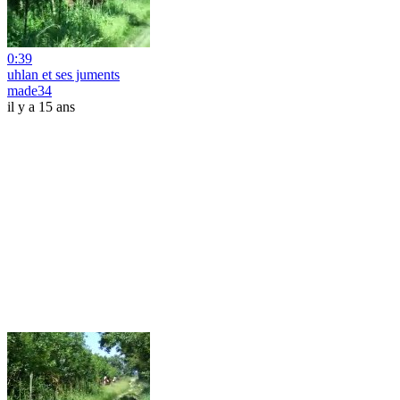
0:39
uhlan et ses juments
made34
il y a 15 ans