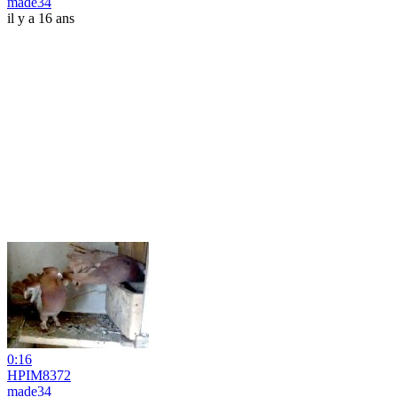
made34
il y a 16 ans
0:16
HPIM8372
made34