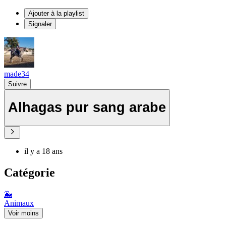
Ajouter à la playlist
Signaler
made34
Suivre
Alhagas pur sang arabe
il y a 18 ans
Catégorie
🐳
Animaux
Voir moins