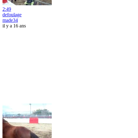
2:49
defoulage
made34
il y a 16 ans