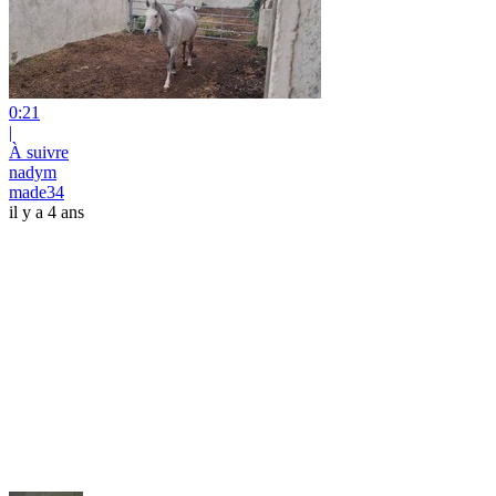
0:21
|
À suivre
nadym
made34
il y a 4 ans