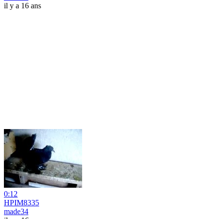
il y a 16 ans
0:12
HPIM8335
made34