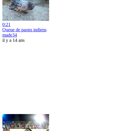
0:21
Queue de paons indiens
made34
il y a 14 ans