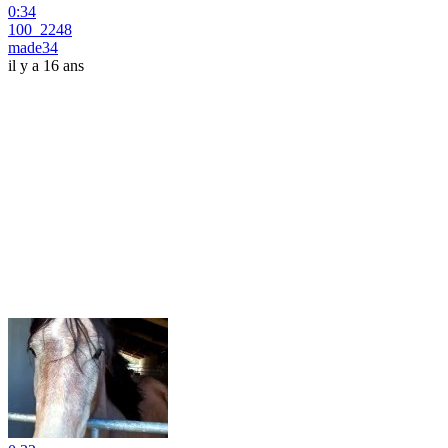
0:34
100_2248
made34
il y a 16 ans