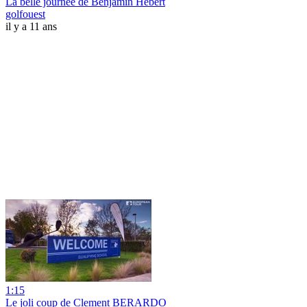
La belle journée de Benjamin Hébert
golfouest
il y a 11 ans
1:15
Le joli coup de Clement BERARDO