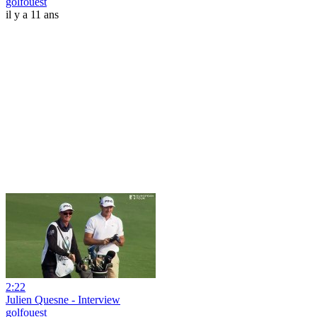
golfouest
il y a 11 ans
2:22
Julien Quesne - Interview
golfouest