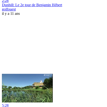
2:28
Dunhill: Le 2e tour de Benjamin Hébert
golfouest
il y a 11 ans
5:28