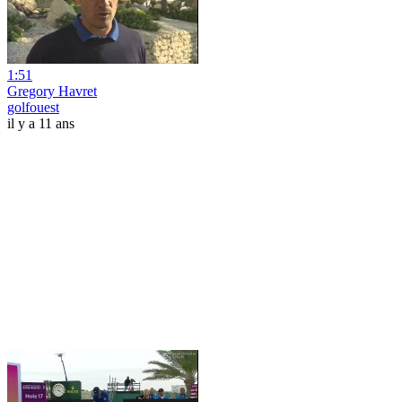
1:51
Gregory Havret
golfouest
il y a 11 ans