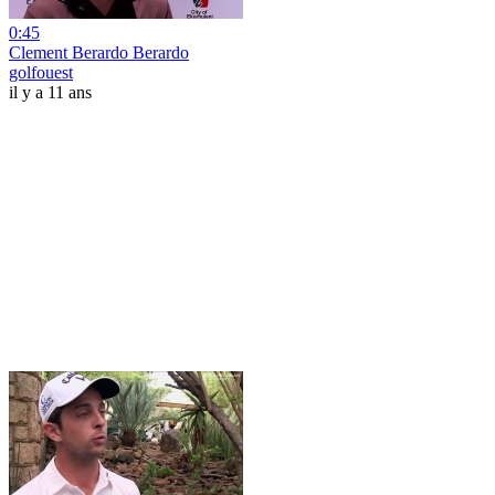
0:45
Clement Berardo Berardo
golfouest
il y a 11 ans