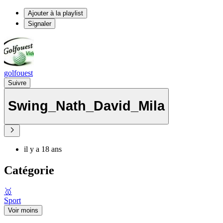
Ajouter à la playlist
Signaler
golfouest
Suivre
Swing_Nath_David_Mila
il y a 18 ans
Catégorie
🥇
Sport
Voir moins