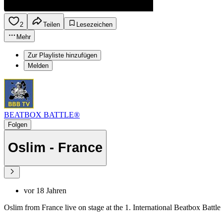
2
Teilen
Lesezeichen
Mehr
Zur Playliste hinzufügen
Melden
BEATBOX BATTLE®
Folgen
Oslim - France
vor 18 Jahren
Oslim from France live on stage at the 1. International Beatbox Bat