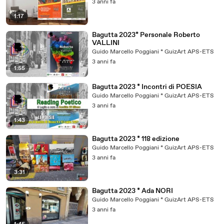
3 anni fa
1:17
Bagutta 2023* Personale Roberto
VALLINI
Guido Marcello Poggiani * GuizArt APS-ETS
3 anni fa
1:55
Bagutta 2023 * Incontri di POESIA
Guido Marcello Poggiani * GuizArt APS-ETS
3 anni fa
1:43
Bagutta 2023 * 118 edizione
Guido Marcello Poggiani * GuizArt APS-ETS
3 anni fa
3:31
Bagutta 2023 * Ada NORI
Guido Marcello Poggiani * GuizArt APS-ETS
3 anni fa