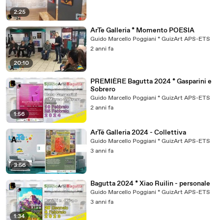
2:25
ArTe Galleria * Momento POESIA
Guido Marcello Poggiani * GuizArt APS-ETS
2 anni fa
20:10
PREMIÈRE Bagutta 2024 * Gasparini e
Sobrero
Guido Marcello Poggiani * GuizArt APS-ETS
2 anni fa
1:56
ArTé Galleria 2024 - Collettiva
Guido Marcello Poggiani * GuizArt APS-ETS
3 anni fa
3:56
Bagutta 2024 * Xiao Ruilin - personale
Guido Marcello Poggiani * GuizArt APS-ETS
3 anni fa
1:34