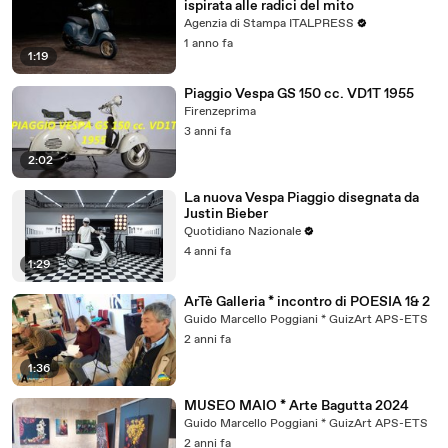
ispirata alle radici del mito
Agenzia di Stampa ITALPRESS
1 anno fa
1:19
Piaggio Vespa GS 150 cc. VD1T 1955
Firenzeprima
3 anni fa
2:02
La nuova Vespa Piaggio disegnata da
Justin Bieber
Quotidiano Nazionale
4 anni fa
1:29
ArTè Galleria * incontro di POESIA 1& 2
Guido Marcello Poggiani * GuizArt APS-ETS
2 anni fa
1:36
MUSEO MAIO * Arte Bagutta 2024
Guido Marcello Poggiani * GuizArt APS-ETS
2 anni fa