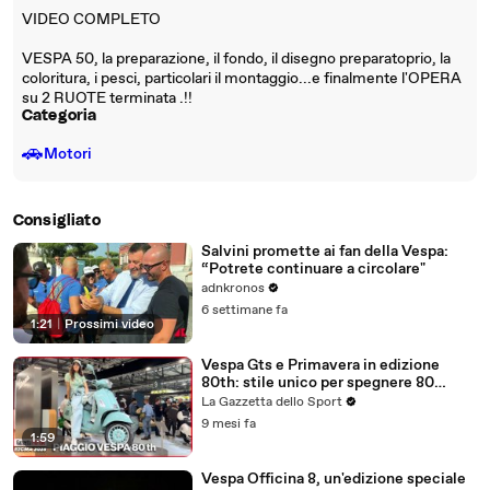
VIDEO COMPLETO
VESPA 50, la preparazione, il fondo, il disegno preparatoprio, la
coloritura, i pesci, particolari il montaggio...e finalmente l'OPERA
su 2 RUOTE terminata .!!
Categoria
🚗
Motori
Consigliato
Salvini promette ai fan della Vespa:
“Potrete continuare a circolare"
adnkronos
6 settimane fa
1:21
|
Prossimi video
Vespa Gts e Primavera in edizione
80th: stile unico per spegnere 80
candeline
La Gazzetta dello Sport
9 mesi fa
1:59
Vespa Officina 8, un'edizione speciale