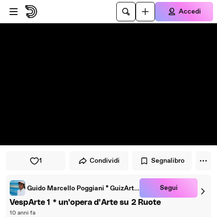
Vai al lettore
Passa al contenuto principale
Accedi
1
Condividi
Segnalibro
Segui
Guido Marcello Poggiani * GuizArt APS-ETS
VespArte 1 * un'opera d'Arte su 2 Ruote
10 anni fa