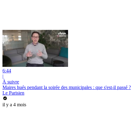
6:44
|
À suivre
Maires hués pendant la soirée des municipales : que s'est-il passé ?
Le Parisien
il y a 4 mois