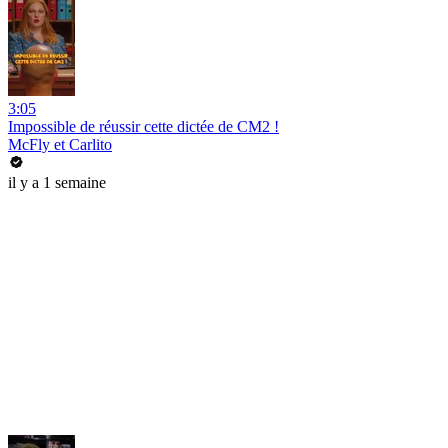
3:05
Impossible de réussir cette dictée de CM2 !
McFly et Carlito
il y a 1 semaine