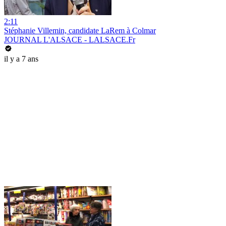
2:11
Stéphanie Villemin, candidate LaRem à Colmar
JOURNAL L'ALSACE - LALSACE.Fr
il y a 7 ans