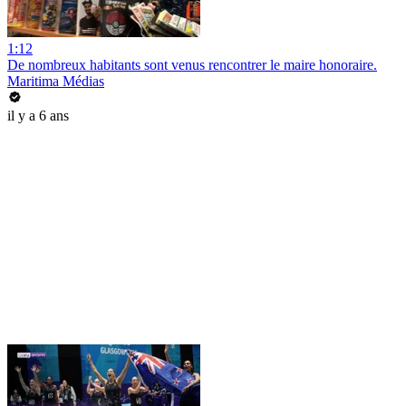
1:12
De nombreux habitants sont venus rencontrer le maire honoraire.
Maritima Médias
il y a 6 ans