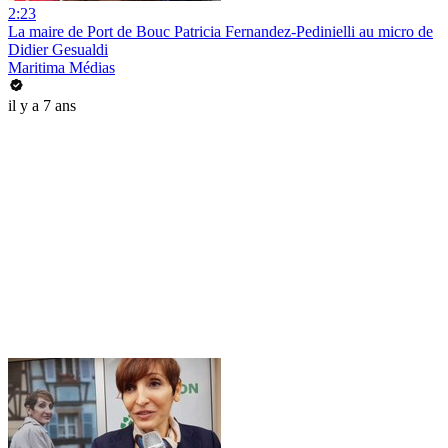
2:23
La maire de Port de Bouc Patricia Fernandez-Pedinielli au micro de
Didier Gesualdi
Maritima Médias
il y a 7 ans