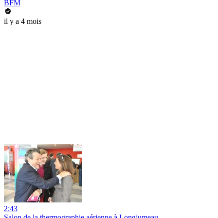
BFM
il y a 4 mois
2:43
Salon de la thermographie aérienne à Longjumeau