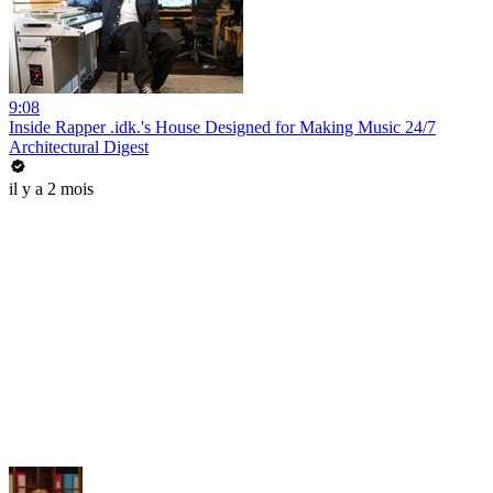
9:08
Inside Rapper .idk.'s House Designed for Making Music 24/7
Architectural Digest
il y a 2 mois