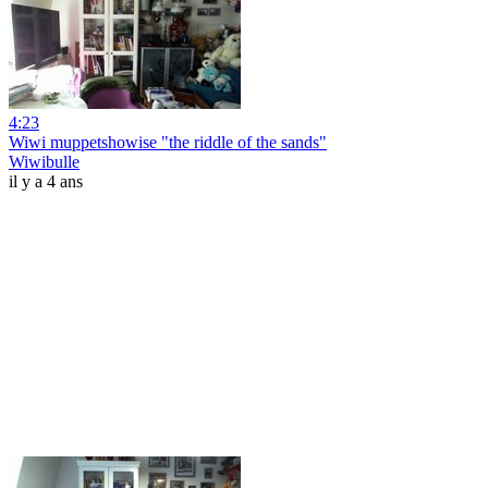
4:23
Wiwi muppetshowise "the riddle of the sands"
Wiwibulle
il y a 4 ans