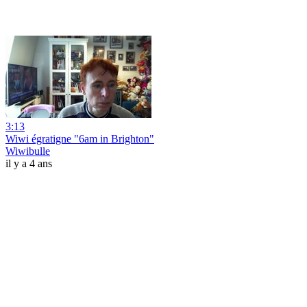
3:13
Wiwi égratigne "6am in Brighton"
Wiwibulle
il y a 4 ans