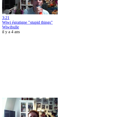
3:21
Wiwi égratigne "stupid things"
Wiwibulle
il y a 4 ans