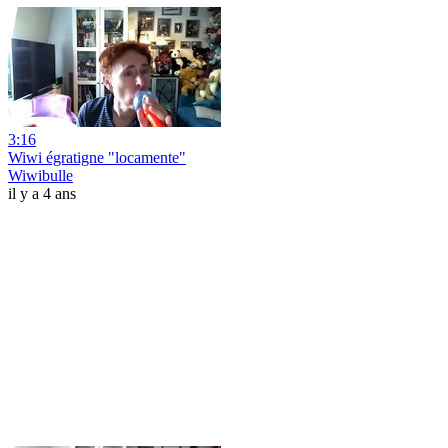
3:16
Wiwi égratigne "locamente"
Wiwibulle
il y a 4 ans