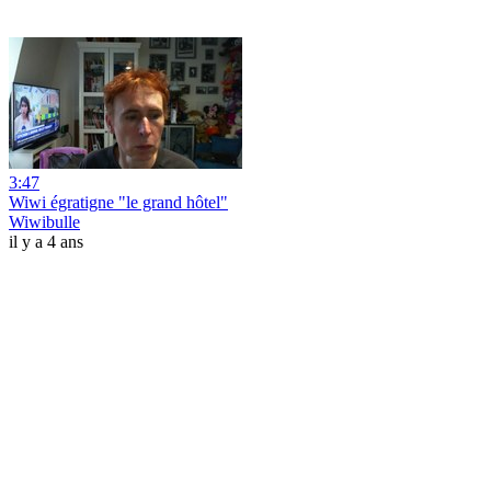
3:47
Wiwi égratigne "le grand hôtel"
Wiwibulle
il y a 4 ans