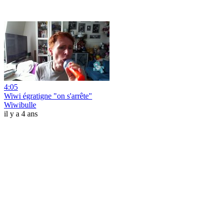
4:05
Wiwi égratigne "on s'arrête"
Wiwibulle
il y a 4 ans