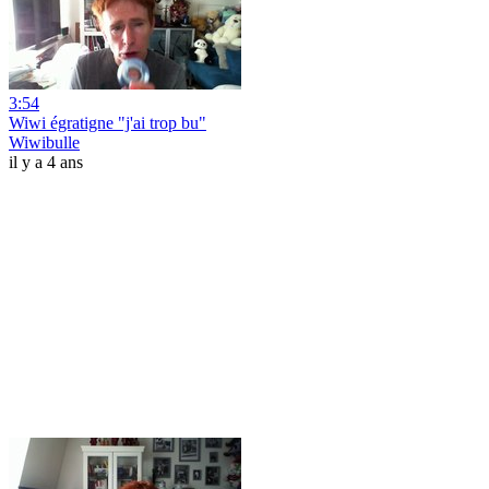
3:54
Wiwi égratigne "j'ai trop bu"
Wiwibulle
il y a 4 ans