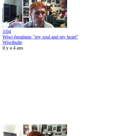
3:04
Wiwi égratigne "my soul and my heart"
Wiwibulle
il y a 4 ans