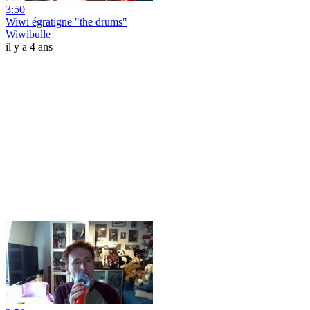
3:50
Wiwi égratigne "the drums"
Wiwibulle
il y a 4 ans