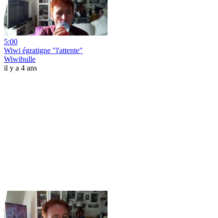
5:00
Wiwi égratigne "l'attente"
Wiwibulle
il y a 4 ans