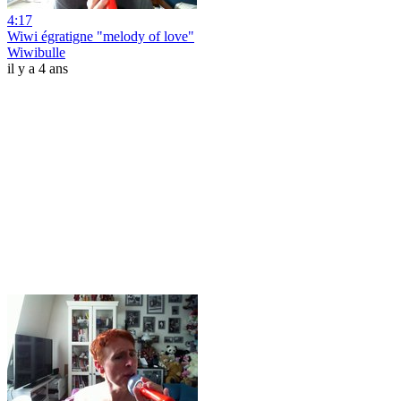
4:17
Wiwi égratigne "melody of love"
Wiwibulle
il y a 4 ans