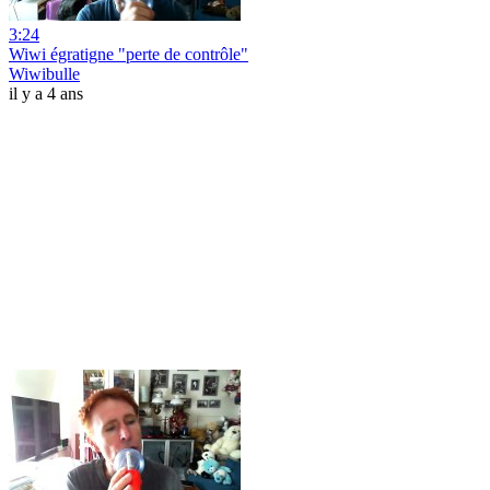
3:24
Wiwi égratigne "perte de contrôle"
Wiwibulle
il y a 4 ans