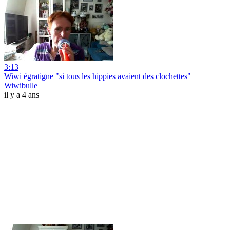
3:13
Wiwi égratigne "si tous les hippies avaient des clochettes"
Wiwibulle
il y a 4 ans