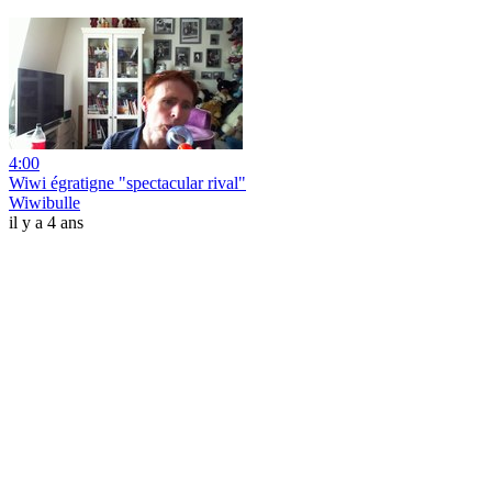
4:00
Wiwi égratigne "spectacular rival"
Wiwibulle
il y a 4 ans