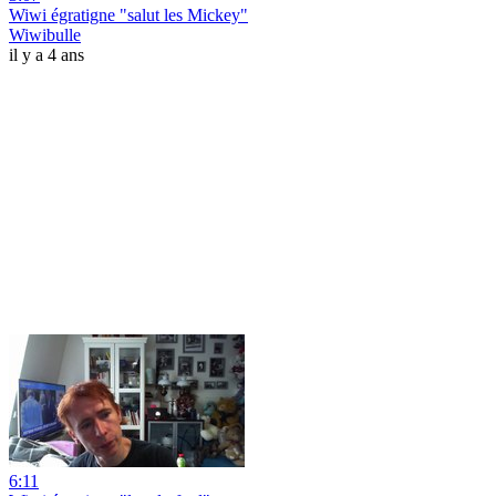
Wiwi égratigne "salut les Mickey"
Wiwibulle
il y a 4 ans
6:11