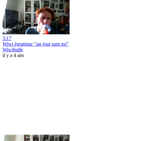
3:17
Wiwi égratigne "un jour sans toi"
Wiwibulle
il y a 4 ans