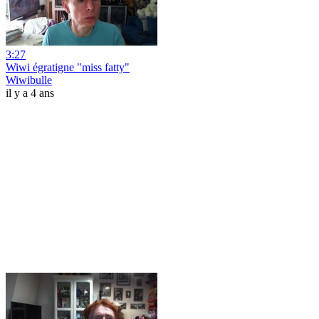
3:27
Wiwi égratigne "miss fatty"
Wiwibulle
il y a 4 ans