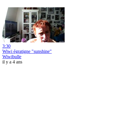
3:30
Wiwi égratigne "sunshine"
Wiwibulle
il y a 4 ans