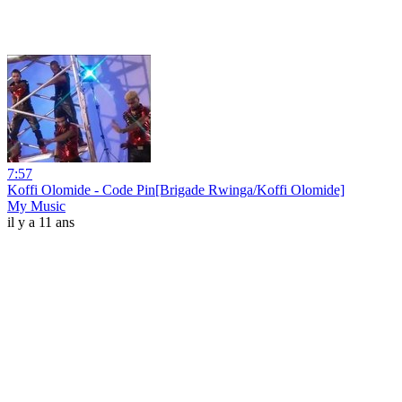
7:57
Koffi Olomide - Code Pin[Brigade Rwinga/Koffi Olomide]
My Music
il y a 11 ans