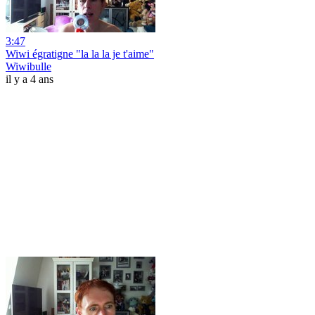
3:47
Wiwi égratigne "la la la je t'aime"
Wiwibulle
il y a 4 ans