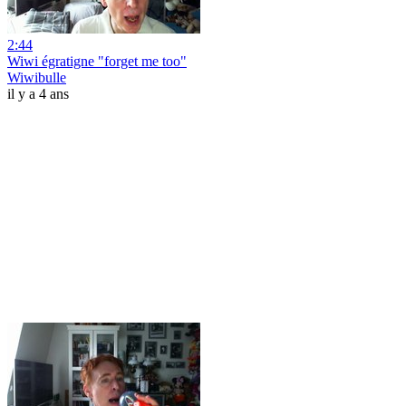
2:44
Wiwi égratigne "forget me too"
Wiwibulle
il y a 4 ans