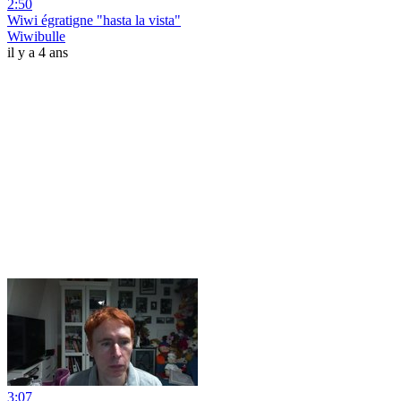
2:50
Wiwi égratigne "hasta la vista"
Wiwibulle
il y a 4 ans
3:07