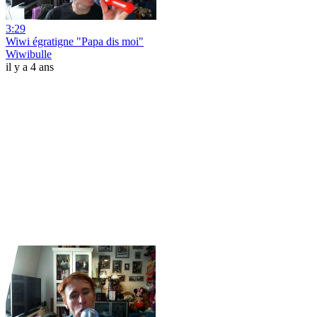
3:29
Wiwi égratigne "Papa dis moi"
Wiwibulle
il y a 4 ans