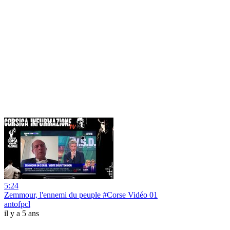
5:24
Zemmour, l'ennemi du peuple #Corse Vidéo 01
antofpcl
il y a 5 ans