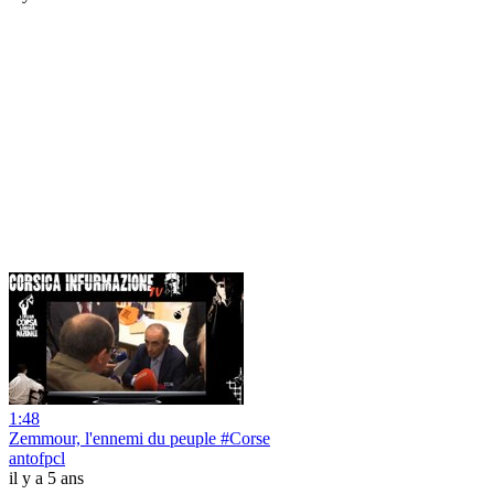
1:48
Zemmour, l'ennemi du peuple #Corse
antofpcl
il y a 5 ans