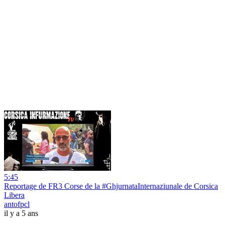
5:45
Reportage de FR3 Corse de la #GhjurnataInternaziunale de Corsica
Libera
antofpcl
il y a 5 ans