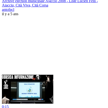
Archive élection municipale Ajaccio 2008 - Liste Lucien Felli -
Aiacciu, Cità Viva, Cità Corsa
antofpcl
il y a 5 ans
0:15