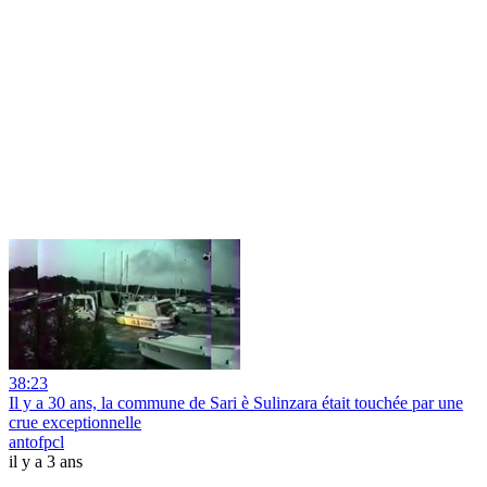
38:23
Il y a 30 ans, la commune de Sari è Sulinzara était touchée par une
crue exceptionnelle
antofpcl
il y a 3 ans