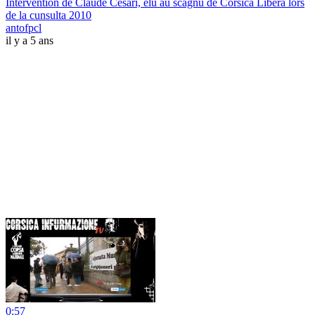
Intervention de Claude Cesari, élu au scagnu de Corsica Libera lors
de la cunsulta 2010
antofpcl
il y a 5 ans
0:57