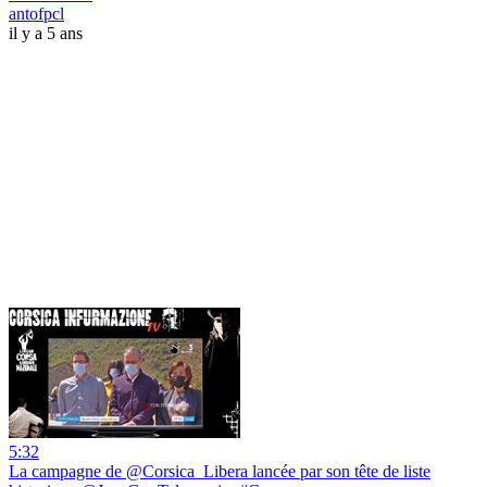
antofpcl
il y a 5 ans
5:32
La campagne de @Corsica_Libera lancée par son tête de liste