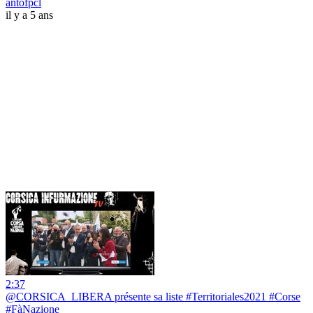
antofpcl
il y a 5 ans
2:37
@CORSICA_LIBERA présente sa liste #Territoriales2021 #Corse
#FàNazione