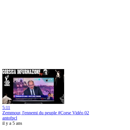
5:11
Zemmour, l'ennemi du peuple #Corse Vidéo 02
antofpcl
il y a 5 ans