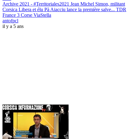
Archive 2021 - #Territoriales2021 Jean Michel Simon, militant
Corsica Libera et élu Pà Aiacciu lance la première salve... TDR
France 3 Corse ViaStella
antofpcl
il y a 5 ans