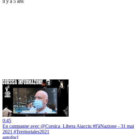
il y a 5 ans
0:45
En campagne avec @Corsica_Libera Aiacciu #FàNazione - 31 mai
2021 #Territoriales2021
antofpcl