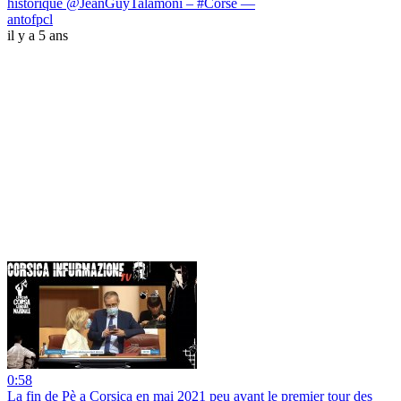
historique @JeanGuyTalamoni – #Corse —
antofpcl
il y a 5 ans
0:58
La fin de Pè a Corsica en mai 2021 peu avant le premier tour des