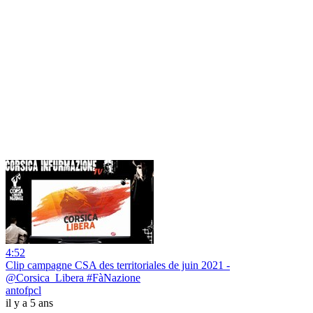
4:52
Clip campagne CSA des territoriales de juin 2021 -
@Corsica_Libera #FàNazione
antofpcl
il y a 5 ans