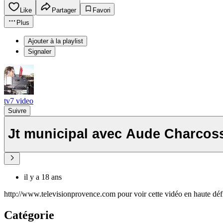
Like
Partager
Favori
Plus
Ajouter à la playlist
Signaler
tv7 video
Suivre
Jt municipal avec Aude Charcoss
il y a 18 ans
http://www.televisionprovence.com pour voir cette vidéo en haute déf
Catégorie