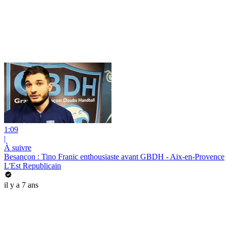
1:09
|
À suivre
Besançon : Tino Franic enthousiaste avant GBDH - Aix-en-Provence
L'Est Republicain
il y a 7 ans