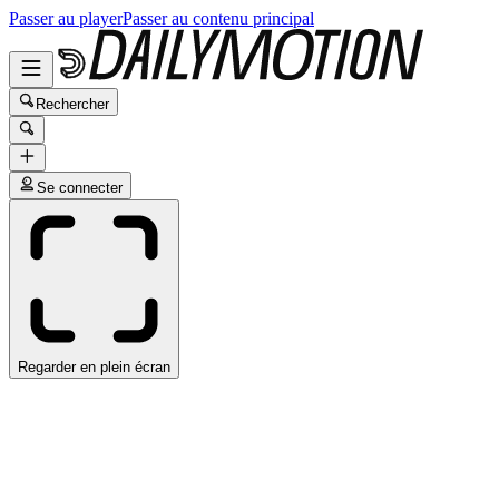
Passer au player
Passer au contenu principal
Rechercher
Se connecter
Regarder en plein écran