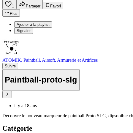
1
Partager
Favori
Plus
Ajouter à la playlist
Signaler
ATOMIK, Paintball, Airsoft, Armurerie et Artifices
Suivre
Paintball-proto-slg
il y a 18 ans
Decouvre le nouveau marqueur de paintball Proto SLG, dipsonible che
Catégorie