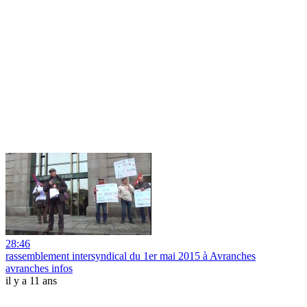
28:46
rassemblement intersyndical du 1er mai 2015 à Avranches
avranches infos
il y a 11 ans