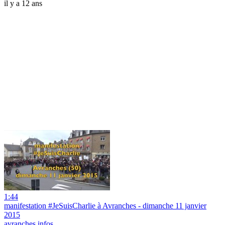
il y a 12 ans
1:44
manifestation #JeSuisCharlie à Avranches - dimanche 11 janvier
2015
avranches infos