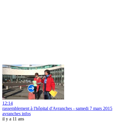
12:14
rassemblement à l'hôpital d'Avranches - samedi 7 mars 2015
avranches infos
il y a 11 ans