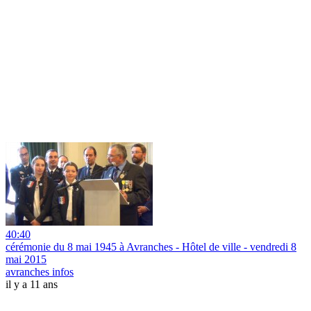
40:40
cérémonie du 8 mai 1945 à Avranches - Hôtel de ville - vendredi 8
mai 2015
avranches infos
il y a 11 ans