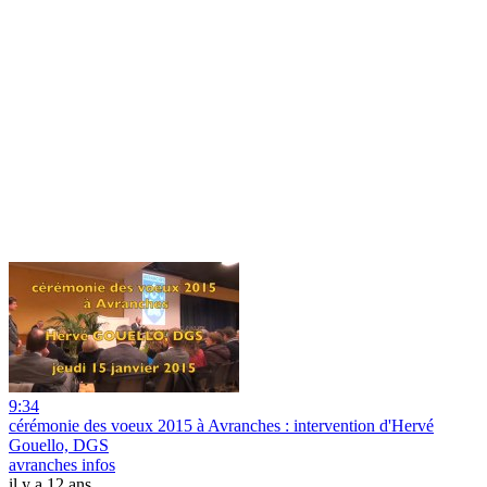
9:34
cérémonie des voeux 2015 à Avranches : intervention d'Hervé
Gouello, DGS
avranches infos
il y a 12 ans