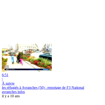
6:51
|
À suivre
les réfugiés à Avranches (50) : reportage de F3 National
avranches infos
il y a 10 ans