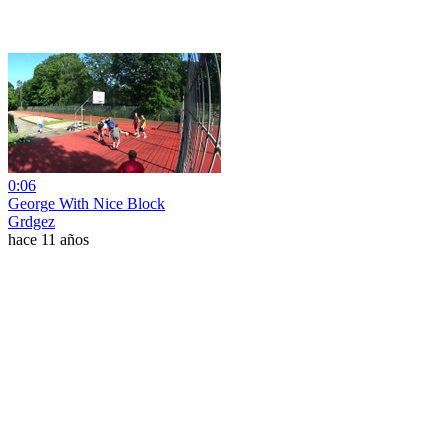
0:06
George With Nice Block
Grdgez
hace 11 años