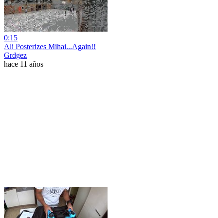
0:15
Ali Posterizes Mihai...Again!!
Grdgez
hace 11 años