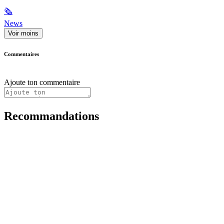
🗞
News
Voir moins
Commentaires
Ajoute ton commentaire
Recommandations