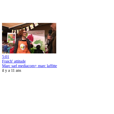
5:01
Fraich' attitude
Marc sarl mediacom+ marc laffitte
il y a 11 ans