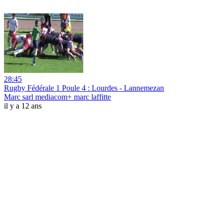
28:45
Rugby Fédérale 1 Poule 4 : Lourdes - Lannemezan
Marc sarl mediacom+ marc laffitte
il y a 12 ans