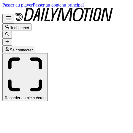
Passer au player
Passer au contenu principal
Rechercher
Se connecter
Regarder en plein écran