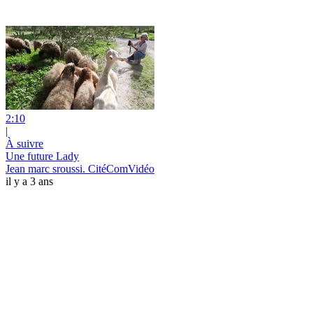
2:10
|
À suivre
Une future Lady
Jean marc sroussi. CitéComVidéo
il y a 3 ans