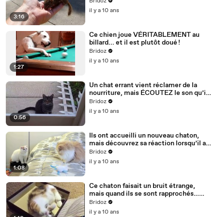
le déposer...
Bridoz
il y a 10 ans
3:16
Ce chien joue VÉRITABLEMENT au
billard... et il est plutôt doué !
Bridoz
il y a 10 ans
1:27
Un chat errant vient réclamer de la
nourriture, mais ÉCOUTEZ le son qu’il
fait... Ça alors, je n’ai jamais rien
Bridoz
entendu de tel ?!
il y a 10 ans
0:56
Ils ont accueilli un nouveau chaton,
mais découvrez sa réaction lorsqu’il a
découvert le chat plus âgé... Oh mon
Bridoz
dieu !!
il y a 10 ans
1:08
Ce chaton faisait un bruit étrange,
mais quand ils se sont rapprochés…
Vraiment MIGNON !
Bridoz
il y a 10 ans