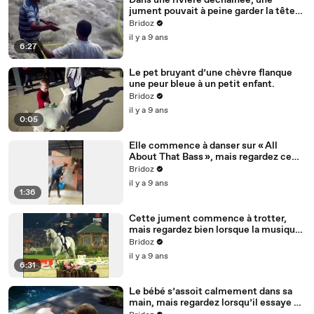
Dans une rivière déchaînée, une
jument pouvait à peine garder la tête
hors de l’eau...
Bridoz
il y a 9 ans
6:27
Le pet bruyant d’une chèvre flanque
une peur bleue à un petit enfant.
Bridoz
il y a 9 ans
0:05
Elle commence à danser sur « All
About That Bass », mais regardez ce
que le cheval fait... J’en pleure de rire !
Bridoz
il y a 9 ans
1:36
Cette jument commence à trotter,
mais regardez bien lorsque la musique
change.
Bridoz
il y a 9 ans
6:31
Le bébé s’assoit calmement dans sa
main, mais regardez lorsqu’il essaye de