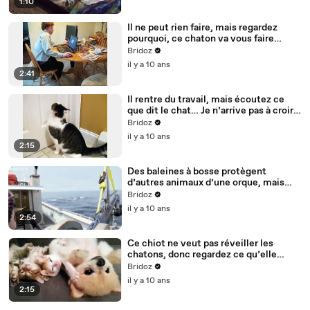
1:10
Il ne peut rien faire, mais regardez
pourquoi, ce chaton va vous faire
fondre…
Bridoz
il y a 10 ans
2:41
Il rentre du travail, mais écoutez ce
que dit le chat… Je n’arrive pas à croire
qu’il dise cela !!
Bridoz
il y a 10 ans
2:15
Des baleines à bosse protègent
d’autres animaux d’une orque, mais
personne ne sait pourquoi.
Bridoz
il y a 10 ans
2:54
Ce chiot ne veut pas réveiller les
chatons, donc regardez ce qu’elle
fait...
Bridoz
il y a 10 ans
2:15