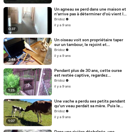
Un agneau se perd dans une maison et
n’arrive pas à déterminer d’où vient la
voix de sa maîtresse.
Bridoz
il y a 9 ans
0:37
Un oiseau voit son propriétaire taper
sur un tambour, le rejoint et
commence à danser.
Bridoz
il y a 9 ans
3:44
Pendant plus de 30 ans, cette ourse
est restée captive, regardez
maintenant sa réaction lorsqu’elle est
Bridoz
enfin libérée..
il y a 9 ans
1:25
Une vache a perdu ses petits pendant
qu’un veau perdait sa mère. Puis le
destin les a réunis.
Bridoz
il y a 9 ans
1:07