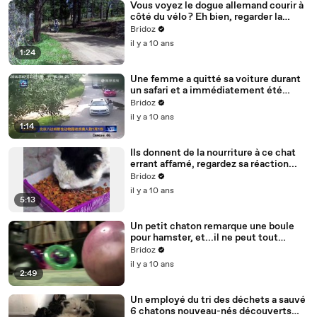
Vous voyez le dogue allemand courir à
côté du vélo ? Eh bien, regarder la
suite... MDR !
Bridoz
il y a 10 ans
1:24
Une femme a quitté sa voiture durant
un safari et a immédiatement été
attaquée par un tigre.
Bridoz
il y a 10 ans
1:14
Ils donnent de la nourriture à ce chat
errant affamé, regardez sa réaction...
Bridoz
il y a 10 ans
5:13
Un petit chaton remarque une boule
pour hamster, et...il ne peut tout
simplement y résister. C’est trop
Bridoz
mignon !!
il y a 10 ans
2:49
Un employé du tri des déchets a sauvé
6 chatons nouveau-nés découverts