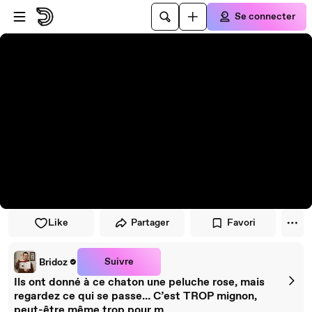
Passer au player
Passer au contenu principal
Se connecter
Like
Partager
Favori
Suivre
Bridoz
Ils ont donné à ce chaton une peluche rose, mais
regardez ce qui se passe… C’est TROP mignon,
peut-être même trop pour m