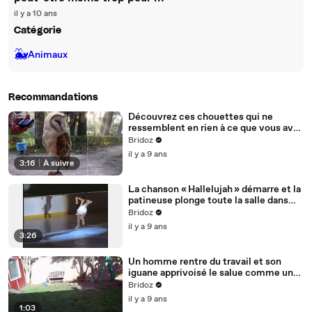
il y a 10 ans
Catégorie
🐳
Animaux
Recommandations
Découvrez ces chouettes qui ne
ressemblent en rien à ce que vous avez
pu voir jusque là, elles sont
Bridoz
simplement trop amus
il y a 9 ans
3:16
|
À suivre
La chanson « Hallelujah » démarre et la
patineuse plonge toute la salle dans
l’émotion.
Bridoz
il y a 9 ans
3:26
Un homme rentre du travail et son
iguane apprivoisé le salue comme un
chien.
Bridoz
il y a 9 ans
1:03